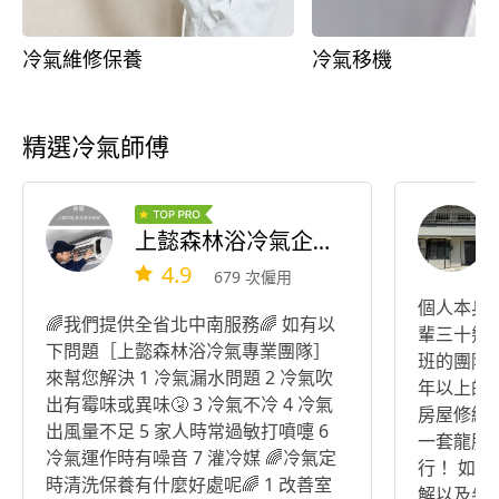
冷氣維修保養
冷氣移機
精選冷氣師傅
上懿森林浴冷氣企業社（清洗冷氣）（維修冷氣）（灌冷媒）
4.9
679 次僱用
個人本身
🌈我們提供全省北中南服務🌈 如有以
輩三十幾
下問題［上㦤森林浴冷氣專業團隊］
班的團隊
來幫您解決 1 冷氣漏水問題 2 冷氣吹
年以上的
出有霉味或異味🤧 3 冷氣不冷 4 冷氣
房屋修繕
出風量不足 5 家人時常過敏打噴嚏 6
一套龍服務
冷氣運作時有噪音 7 灌冷媒 🌈冷氣定
行！ 如
時清洗保養有什麼好處呢🌈 1 改善室
解以及參