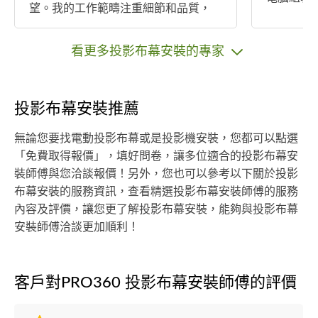
望。我的工作範疇注重細節和品質，
而不是追求速度。希望有機會為您服
務，謝謝。 在傢俱方面，我擁有IKEA
看更多投影布幕安裝的專家
和掏寶家具組裝的豐富經驗，甚至在
無安裝說明書的情況下仍能勝任。 服
務項目： 1. 衛浴裝修 2. 家具組裝 3.窗
投影布幕安裝推薦
簾安裝 4.居家修繕 5.燈具安裝 6.水龍
頭安裝 7.水電裝修 8.寵物門安裝 9.門
無論您要找電動投影布幕或是投影機安裝，您都可以點選
扇門鎖修繕 10.鑽孔鑽洞上牆
「免費取得報價」，填好問卷，讓多位適合的投影布幕安
裝師傅與您洽談報價！另外，您也可以參考以下關於投影
布幕安裝的服務資訊，查看精選投影布幕安裝師傅的服務
內容及評價，讓您更了解投影布幕安裝，能夠與投影布幕
安裝師傅洽談更加順利！
客戶對PRO360 投影布幕安裝師傅的評價