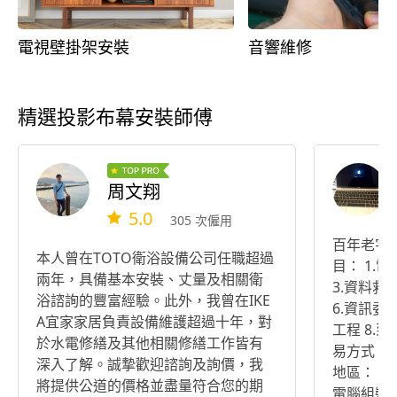
電視壁掛架安裝
音響維修
精選投影布幕安裝師傅
周文翔
5.0
305 次僱用
百年老字號
本人曾在TOTO衛浴設備公司任職超過
目： 1.電腦維修組裝 2.電腦拆清整理
兩年，具備基本安裝、丈量及相關衛
3.資料救援
浴諮詢的豐富經驗。此外，我曾在IKE
6.資訊委
A宜家家居負責設備維護超過十年，對
工程 8.到
於水電修繕及其他相關修繕工作皆有
易方式： 
深入了解。誠摯歡迎諮詢及詢價，我
地區： 
將提供公道的價格並盡量符合您的期
電腦組裝