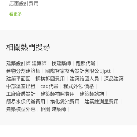
店面設計費用
看更多
相關熱門搜尋
建築設計師 建築師
｜
找建築師
｜
跑照代辦
｜
建物分割建築師
｜
國際智家整合設計有限公司ptt
｜
建築平面圖
｜
鋼構拆圖費用
｜
建築繪圖人員
｜
深品建築
｜
中部溫室出租
｜
cad代畫
｜
程式外包 價格
｜
工廠廠房設計
｜
建築師補照費用
｜
建築師諮詢
｜
簡易水保代辦費用
｜
換化糞池費用
｜
建築線測量費用
｜
建築模型外包
｜
桃園 建築師
｜