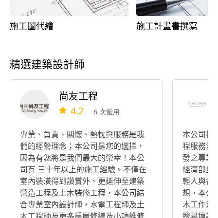
施工圖代繪
施工計畫書撰寫
精選建築設計師
尚友工程
4.2
6 次僱用
專業、負責、關懷、熱忱與服務是我
本公司提
們的經營理念；本公司是您的選擇，
程服務流
因為有您將是我們最大的榮幸！本公
發之專業
司有 三十年以上的施工經驗。不僅在
經濟部登
室內裝潢得到讚賞外，更延伸至建築
輕人與各
營造工程及土木裝修工程，本公司結
想，本公
合專業室內設計師，水電工程師及土
木工作法
木工程師及更多房屋修繕及小項維修
搜尋境論