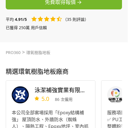
免費取得報價
平均
4.91/5
（35 則評論）
已獲得 250萬 用戶信賴
>
PRO360
環氧樹脂地板
精選環氧樹脂地板廠商
泳潔補強實業有限公司
5.0
86 次僱用
本公司全部案場採用「Epoxy結構補
服務項目： ✅ 室內油漆 ✅ EPOX
強」 屋頂防水、外牆防水（蜘蛛
✅ PU工程 ✅
人）、隔熱工程、Epoxy地坪、室內抓
整體粉光 