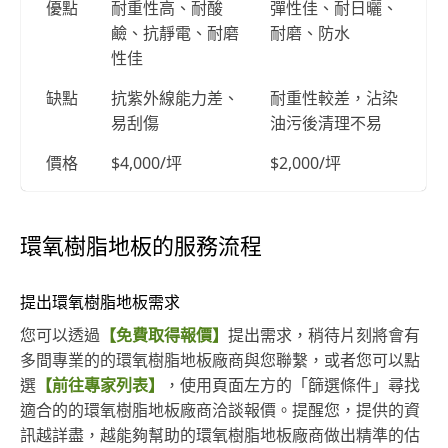
優點
耐重性高、耐酸
彈性佳、耐日曬、
鹼、抗靜電、耐磨
耐磨、防水
性佳
缺點
抗紫外線能力差、
耐重性較差，沾染
易刮傷
油污後清理不易
價格
$4,000/坪
$2,000/坪
環氧樹脂地板的服務流程
提出環氧樹脂地板需求
您可以透過
【免費取得報價】
提出需求，稍待片刻將會有
多間專業的的環氧樹脂地板廠商與您聯繫，或者您可以點
選
【前往專家列表】
，使用頁面左方的「篩選條件」尋找
適合的的環氧樹脂地板廠商洽談報價。提醒您，提供的資
訊越詳盡，越能夠幫助的環氧樹脂地板廠商做出精準的估