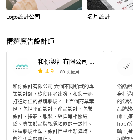
Logo設計公司
名片設計
精選廣告設計師
和你設計有限公司 Hannee Design
4.9
80 次僱用
和你設計有限公司 六個不同領域的專
俗話說，
業設計師，從使用者出發，和您一起
身打造的
打造最佳的品牌體驗。 上百個商業案
的包裝。您
例，包括平面設計、產品設計、包裝
品牌故事
設計、攝影、服裝、網頁等相關經
師，擁有AI (
驗。專業於品牌視覺揭露的一致性。
hop)等
透過體驗重塑，設計目標重新淬煉，
疇，提供客
創造更高的價值。
招牌視覺