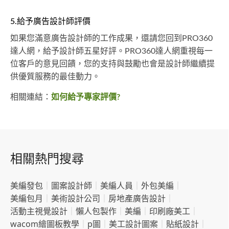
5.給予廣告設計師評價
如果您滿意廣告設計師的工作成果，還請您回到PRO360
達人網，給予設計師五星好評。PRO360達人網重視每一
位客戶的意見回饋，您的支持與鼓勵也會是設計師繼續提
供優質服務的最佳動力。
相關連結：
如何給予專家評價?
相關熱門搜尋
美編發包
｜
圖案設計師
｜
美編人員
｜
外包美編
｜
美編包月
｜
美術設計公司
｜
房地產廣告設計
｜
活動主視覺設計
｜
懶人包製作
｜
美編
｜
印刷廠美工
｜
wacom繪圖板教學
｜
p圖
｜
美工設計圖案
｜
貼紙設計
｜