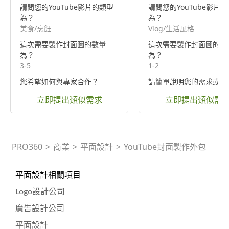
請問您的YouTube影片的類型
請問您的YouTube影片
為？
為？
美食/烹飪
Vlog/生活風格
這次需要製作封面圖的數量
這次需要製作封面圖的數
為？
為？
3-5
1-2
您希望如何與專家合作？
請簡單說明您的需求或影
透過電話或網路進行
容等，讓專家更了解
立即提出類似需求
立即提出類似需
極簡生活的分享，想要有
又不太鮮豔的封面圖
PRO360
>
商業
>
平面設計
>
YouTube封面製作外包
平面設計相關項目
Logo設計公司
廣告設計公司
平面設計