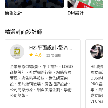
簡報設計
DM設計
精選封面設計師
HZ-平面設計/影片製作/社群行銷/旅遊接送
4.6
55 次僱用
企業形象CIS設計、平面設計、LOGO
Hi! 我
商標設計、社群網路行銷、粉絲專頁
國立南澳
管理、廣告精準投放、銷售網頁架
O360特
設、影片編輯後製、廣告招牌設計、
PRO設
公司商家形象、網頁美編企劃、學術
年，自行
公司簡報。
成立設計公司
VI Cre