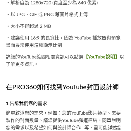
・解析度為 1280x720 (寬度至少為 640 像素)
・以 JPG、GIF 或 PNG 等圖片格式上傳
・大小不得超過 2 MB
・建議使用 16:9 的長寬比，因為 YouTube 播放器與預覽
畫面最常使用這種顯示比例
詳細的YouTube縮圖相關資訊可以點選
【YouTube說明】
以
了解更多資訊。
在PRO360如何找到YouTube封面設計師
1.告訴我們您的需求
簡單敘述您的需求，例如：您的YouTube影片類型、需要
製作的封面數量、請您提供YouTube頻道連結、簡單說明
您的需求以及希望如何與設計師合作...等，盡可能詳述您