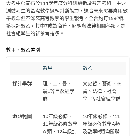
大考中心宣布於114學年度分科測驗新增數乙考科，主要
測驗考生的基礎數學邏輯判斷能力，適合未來需要應用數
學概念但不深究高等數學的學生報考。全台約有158個科
系採計數乙，其中7成為商管、財經與法律相關科系，是
社會組學生的新參考指標。
數甲、數乙差別
數甲
數乙
採計學群
理、工、醫、
文史哲、藝術、商
農..等自然組學
管、法律、社會
群
學...等社會組學群
命題範圍
10年級必修、
10年級必修、*11
11年級必修數學
年級必修數學A類
A 類、12年級加
及數學B類均關聯