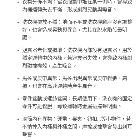
衣物分佈不均：當衣服集中堆在某一側時，會導致
內桶運轉失去平衡，形成劇烈晃動與噪音。
洗衣機擺放不穩：地面不平或洗衣機腳座沒有調整
好，也會造成晃動與異音，尤其在脫水階段最明
顯。
避震器老化或損壞：洗衣機內部設有避震器，用於
穩定運轉中的內桶。若避震器失效，會導致內桶劇
烈碰撞機殼，產生噪音。
馬達或皮帶異常：馬達出現異常或皮帶鬆弛、磨
損，也會在高速運轉時產生異音。
零件鬆動或螺絲鬆開：長期使用下，洗衣機的固定
零件可能鬆脫，導致運轉時金屬碰撞聲明顯。
滾筒內有異物：硬幣、髮夾、鈕扣...等小物件，若
不慎掉入內桶與外桶之間，摩擦或撞擊會發出刺耳
聲響。