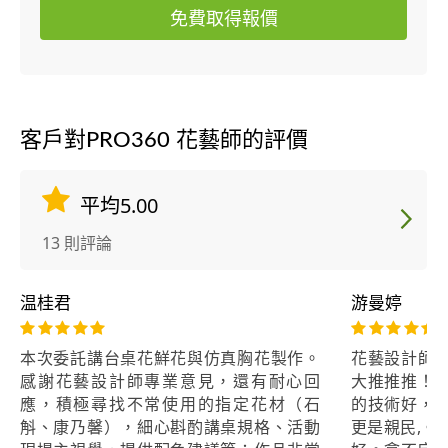
免費取得報價
客戶對PRO360 花藝師的評價
平均5.00
13 則評論
温桂君
游曼婷
本次委託講台桌花鮮花與仿真胸花製作。
花藝設計師
感謝花藝設計師專業意見，還有耐心回
大推推推！
應，積極尋找不常使用的指定花材（石
的技術好，
斛、康乃馨），細心斟酌講桌規格、活動
更是親民,。