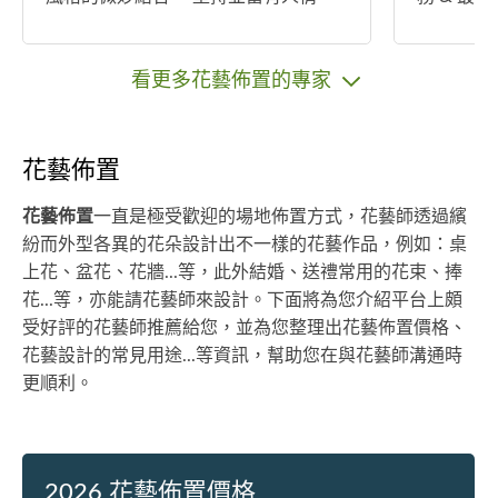
味，帶給人們獨特的花藝美學價值。 B
rand Concept： 花藝實驗所，枝葉果
花的姿態有著各自的生命， 人情溫度
看更多花藝佈置的專家
與自然生命交織融合， 反射出創作花
藝的化學效應， 讓花藝帶入生活，您
的日常與花產生美感的連鎖反應。 │
花藝佈置
我們的服務如下 ▬ 客製捧花 / 胸花 ▬
客製化婚禮花藝佈置 ▬ 客製化花禮訂
花藝佈置
一直是極受歡迎的場地佈置方式，花藝師透過繽
製 ▬ 送禮花束設計 ▬ 花藝教學
紛而外型各異的花朵設計出不一樣的花藝作品，例如：桌
上花、盆花、花牆...等，此外結婚、送禮常用的花束、捧
花...等，亦能請花藝師來設計。下面將為您介紹平台上頗
受好評的花藝師推薦給您，並為您整理出花藝佈置價格、
花藝設計的常見用途...等資訊，幫助您在與花藝師溝通時
更順利。
2026 花藝佈置價格