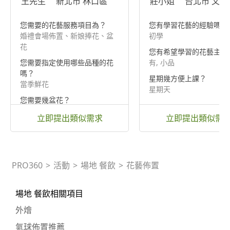
王先生
新北市 林口區
莊小姐
台北市 文山
您需要的花藝服務項目為？
您有學習花藝的經驗嗎？
婚禮會場佈置、新娘捧花、盆
初學
花
您有希望學習的花藝主題
您需要指定使用哪些品種的花
有, 小品
嗎？
星期幾方便上課？
當季鮮花
星期天
您需要幾盆花？
5-10盆
立即提出類似需求
立即提出類似需
PRO360
>
活動
>
場地 餐飲
>
花藝佈置
場地 餐飲相關項目
外燴
氣球佈置推薦