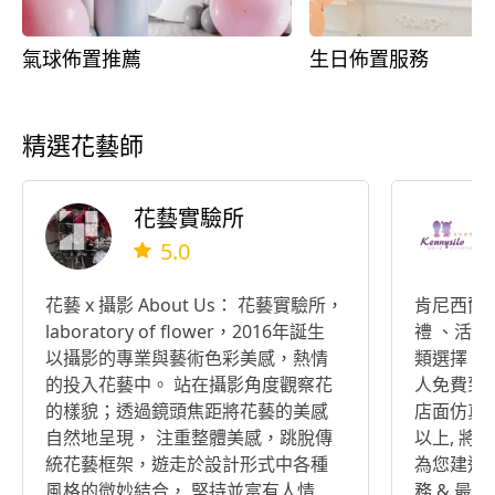
氣球佈置推薦
生日佈置服務
精選花藝師
花藝實驗所
5.0
花藝 x 攝影 About Us： 花藝實驗所，
肯尼西爾
laboratory of flower，2016年誕生
禮 、活動
以攝影的專業與藝術色彩美感，熱情
類選擇、
的投入花藝中。 站在攝影角度觀察花
人免費到
的樣貌；透過鏡頭焦距將花藝的美感
店面仿真花
自然地呈現， 注重整體美感，跳脫傳
以上, 將
統花藝框架，遊走於設計形式中各種
為您建造
風格的微妙結合， 堅持並富有人情
務 & 最