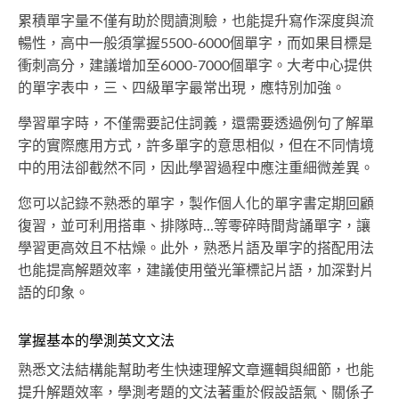
累積單字量不僅有助於閱讀測驗，也能提升寫作深度與流
暢性，高中一般須掌握5500-6000個單字，而如果目標是
衝刺高分，建議增加至6000-7000個單字。大考中心提供
的單字表中，三、四級單字最常出現，應特別加強。
學習單字時，不僅需要記住詞義，還需要透過例句了解單
字的實際應用方式，許多單字的意思相似，但在不同情境
中的用法卻截然不同，因此學習過程中應注重細微差異。
您可以記錄不熟悉的單字，製作個人化的單字書定期回顧
復習，並可利用搭車、排隊時...等零碎時間背誦單字，讓
學習更高效且不枯燥。此外，熟悉片語及單字的搭配用法
也能提高解題效率，建議使用螢光筆標記片語，加深對片
語的印象。
掌握基本的學測英文文法
熟悉文法結構能幫助考生快速理解文章邏輯與細節，也能
提升解題效率，學測考題的文法著重於假設語氣、關係子