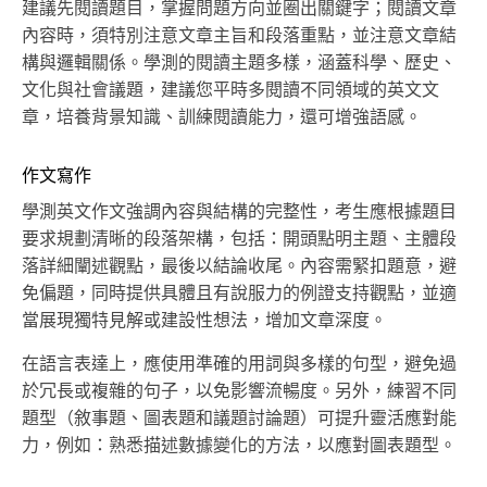
建議先閱讀題目，掌握問題方向並圈出關鍵字；閱讀文章
內容時，須特別注意文章主旨和段落重點，並注意文章結
構與邏輯關係。學測的閱讀主題多樣，涵蓋科學、歷史、
文化與社會議題，建議您平時多閱讀不同領域的英文文
章，培養背景知識、訓練閱讀能力，還可增強語感。
作文寫作
學測英文作文強調內容與結構的完整性，考生應根據題目
要求規劃清晰的段落架構，包括：開頭點明主題、主體段
落詳細闡述觀點，最後以結論收尾。內容需緊扣題意，避
免偏題，同時提供具體且有說服力的例證支持觀點，並適
當展現獨特見解或建設性想法，增加文章深度。
在語言表達上，應使用準確的用詞與多樣的句型，避免過
於冗長或複雜的句子，以免影響流暢度。另外，練習不同
題型（敘事題、圖表題和議題討論題）可提升靈活應對能
力，例如：熟悉描述數據變化的方法，以應對圖表題型。