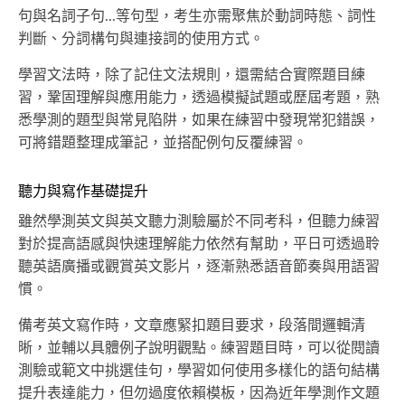
句與名詞子句...等句型，考生亦需聚焦於動詞時態、詞性
判斷、分詞構句與連接詞的使用方式。
學習文法時，除了記住文法規則，還需結合實際題目練
習，鞏固理解與應用能力，透過模擬試題或歷屆考題，熟
悉學測的題型與常見陷阱，如果在練習中發現常犯錯誤，
可將錯題整理成筆記，並搭配例句反覆練習。
聽力與寫作基礎提升
雖然學測英文與英文聽力測驗屬於不同考科，但聽力練習
對於提高語感與快速理解能力依然有幫助，平日可透過聆
聽英語廣播或觀賞英文影片，逐漸熟悉語音節奏與用語習
慣。
備考英文寫作時，文章應緊扣題目要求，段落間邏輯清
晰，並輔以具體例子說明觀點。練習題目時，可以從閱讀
測驗或範文中挑選佳句，學習如何使用多樣化的語句結構
提升表達能力，但勿過度依賴模板，因為近年學測作文題