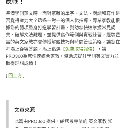
應戰！
準備學測英文時，面對繁雜的單字、文法、閱讀和寫作是
否覺得壓力大？透過一對一的個人化指導，專業家教能根
據您的弱項量身打造學習計畫，幫助您快速掌握常見詞
彙、破解文法難題，並提供寫作範例與實戰練習，經驗豐
富的英文家教亦會傳授解題技巧與時間管理策略，讓您在
考場上從容答題，馬上點選
【免費取得報價】
，讓
PRO360為您快速媒合家教，幫助您提升學測英文實力並
取得理想成績！
[
回上方
]
文章來源
此篇由PRO360 提供，給您最專業的 英文家教 知