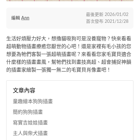
最後更新
2026/01/02
編輯
Ann
首次發布
2021/12/28
生活好煩壓力好大，想擼貓吸狗可是沒養寵物？快來看看
超萌動物插畫療癒您厭世的心吧！還是家裡有毛小孩的您
想要為牠們客製一張超萌插畫呢？來看看您家毛寶貝適合
什麼樣的插畫畫風，幫牠們找到畫技高超、超會捕捉神韻
的插畫家繪製一張獨一無二的毛寶貝肖像畫吧！
文章內容
童趣繪本狗狗插畫
簡約狗狗插畫
寫實吉娃娃插畫
主人與柴犬插畫