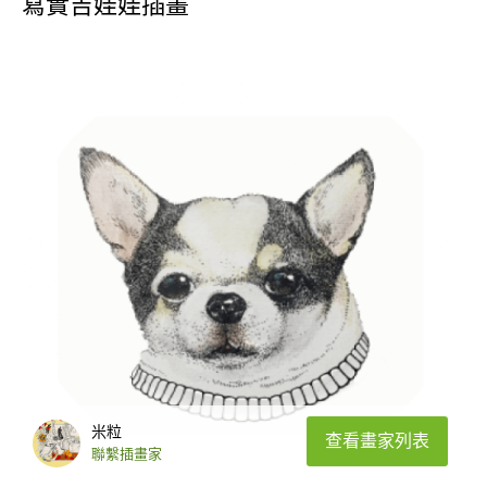
寫實吉娃娃插畫
米粒
查看畫家列表
聯繫插畫家