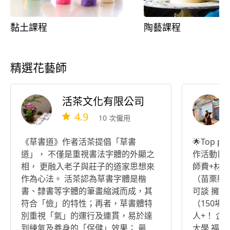
黏土課程
陶藝課程
精選花藝師
活茶文化有限公司
4.9
10 次僱用
《草書道》作者活茶提倡「草書
🌟Top 
道」， 不僅是重視書法字體的外顯之
作活動目
相， 更融入老子與莊子的道家思想來
師費+材料
作為心法。 活茶認為草書字體是楷
（苗栗縣
書、隸書等字體的筆畫縮減而成，其
可談 擁
符合「儉」的特性；再者，草書體特
（150場
別重視「氣」的運行及連貫，易於達
人+！ 企業教學活動經驗🔽 國立臺北
到練氣及養身的「保健」效果； 最
大學 福特