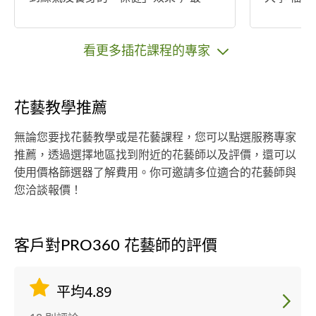
後，書寫草書時也重視字的形體掌
忠里社區
控，能表現出莊重與寧靜的氣息， 這
永智顧問
使得草書字體充分反映出「寒」的特
朝陽科技大
看更多插花課程的專家
質。 從而，草書體是最符合茶道中茶
所 真愛基
性「儉、寒、保健」的要求，也與茶
學院 中壢
道中的茶性互相呼應，故而與提倡
次） 臺南
花藝教學推薦
「以茶為本」的活茶道能互相相輔相
（5次） 民
成。
車 南山人
無論您要找花藝教學或是花藝課程，您可以點選服務專家
樂樂社區 
推薦，透過選擇地區找到附近的花藝師以及評價，還可以
園警局-中
使用價格篩選器了解費用。你可邀請多位適合的花藝師與
子 南投縣
您洽談報價！
份有限公
中心 聚合發君大
N汽車廠
客戶對PRO360 花藝師的評價
（常駐講師）
佈置等營業項目 可到
多教學
平均4.89