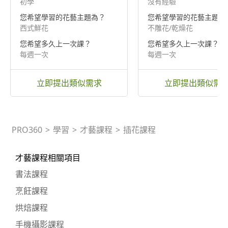
初學
沒有經驗
您希望學習的花藝主題為？
您希望學習的花藝主題為
西式鮮花
不雕花/乾燥花
您希望多久上一次課？
您希望多久上一次課？
每週一次
每週一次
立即提出類似需求
立即提出類似需
PRO360
>
學習
>
才藝課程
>
插花課程
才藝課程相關項目
書法課程
烹飪課程
烘焙課程
手機攝影課程