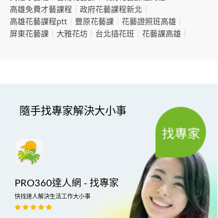
高雄免費才藝課程
｜
政府花藝課程新北
｜
高雄花藝課程ptt
｜
豐原花藝課
｜
花藝證照班高雄
｜
屏東花藝課
｜
大雅花坊
｜
台北插花班
｜
花藝課高雄
｜
隨手找專家解決大小事
PRO360達人網 - 找專家
快找達人解決生活工作大小事