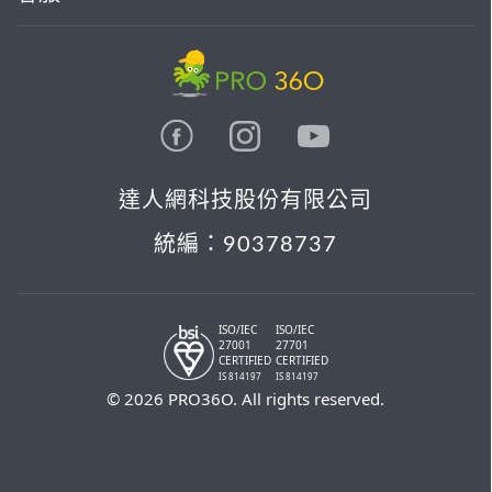
達人網科技股份有限公司
統編：90378737
ISO/IEC
ISO/IEC
27001
27701
CERTIFIED
CERTIFIED
IS 814197
IS 814197
© 2026 PRO36O. All rights reserved.