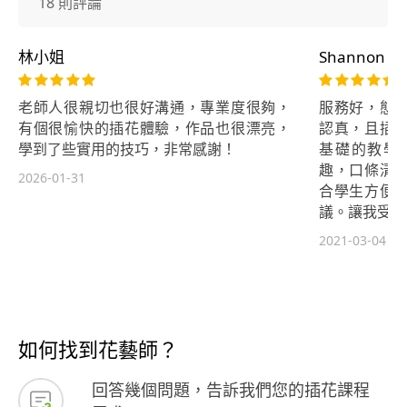
18 則評論
林小姐
Shannon W
老師人很親切也很好溝通，專業度很夠，
服務好，態
有個很愉快的插花體驗，作品也很漂亮，
認真，且插
學到了些實用的技巧，非常感謝！
基礎的教學
趣，口條清
2026-01-31
合學生方便
議。讓我受益
2021-03-04
如何找到花藝師？
回答幾個問題，告訴我們您的插花課程