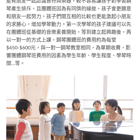
能有朋友一起認識音符與樂器，較不容易讓孩子對學習鋼
琴產生排斥，且團體班因為有同儕的緣故，孩子會更願意
和朋友一起努力，孩子們間互相的比較也更能激起小朋友
的求勝心，增加學琴動力。第一次學琴的孩子建議可以先
在團體班從基礎的音樂素養開始，等到建立起興趣後，再
以一對一的方式上課，鋼琴團體班的費用約為每堂
$450-$600元，與一對一鋼琴教室相同，為單期收費，影
響團體鋼琴班費用的因素為學生年齡、學生程度、學琴時
間...等。