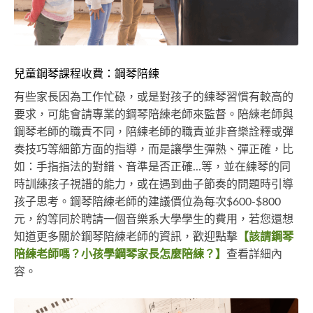
兒童鋼琴課程收費：鋼琴陪練
有些家長因為工作忙碌，或是對孩子的練琴習慣有較高的
要求，可能會請專業的鋼琴陪練老師來監督。陪練老師與
鋼琴老師的職責不同，陪練老師的職責並非音樂詮釋或彈
奏技巧等細節方面的指導，而是讓學生彈熟、彈正確，比
如：手指指法的對錯、音準是否正確...等，並在練琴的同
時訓練孩子視譜的能力，或在遇到曲子節奏的問題時引導
孩子思考。鋼琴陪練老師的建議價位為每次$600-$800
元，約等同於聘請一個音樂系大學學生的費用，若您還想
知道更多關於鋼琴陪練老師的資訊，歡迎點擊
【該請鋼琴
陪練老師嗎？小孩學鋼琴家長怎麼陪練？】
查看詳細內
容。