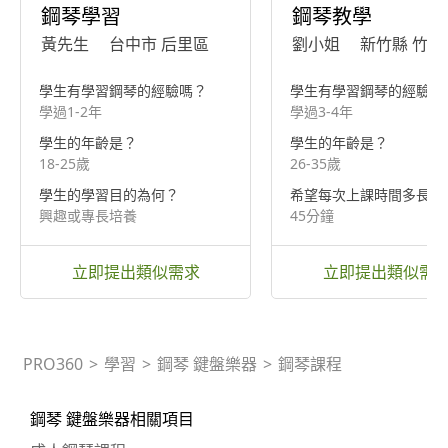
鋼琴學習
鋼琴教學
黃先生
台中市 后里區
劉小姐
新竹縣 竹北
學生有學習鋼琴的經驗嗎？
學生有學習鋼琴的經驗嗎
學過1-2年
學過3-4年
學生的年齡是？
學生的年齡是？
18-25歲
26-35歲
學生的學習目的為何？
希望每次上課時間多長？
興趣或專長培養
45分鐘
立即提出類似需求
立即提出類似需
PRO360
>
學習
>
鋼琴 鍵盤樂器
>
鋼琴課程
鋼琴 鍵盤樂器相關項目