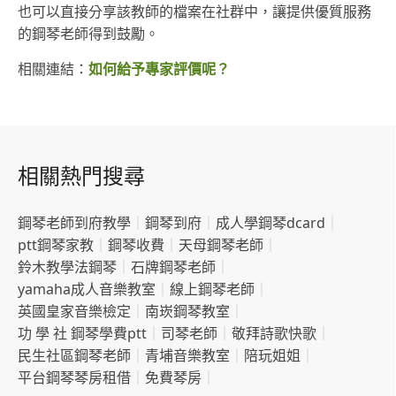
也可以直接分享該教師的檔案在社群中，讓提供優質服務
的鋼琴老師得到鼓勵。
相關連結：
如何給予專家評價呢？
相關熱門搜尋
鋼琴老師到府教學
｜
鋼琴到府
｜
成人學鋼琴dcard
｜
ptt鋼琴家教
｜
鋼琴收費
｜
天母鋼琴老師
｜
鈴木教學法鋼琴
｜
石牌鋼琴老師
｜
yamaha成人音樂教室
｜
線上鋼琴老師
｜
英國皇家音樂檢定
｜
南崁鋼琴教室
｜
功 學 社 鋼琴學費ptt
｜
司琴老師
｜
敬拜詩歌快歌
｜
民生社區鋼琴老師
｜
青埔音樂教室
｜
陪玩姐姐
｜
平台鋼琴琴房租借
｜
免費琴房
｜