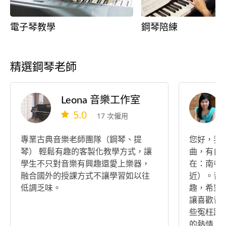
電子琴教學
鋼琴陪練
精選鋼琴老師
Leona 音樂工作室
5.0
17 次僱用
專業古典音樂老師團隊（鋼琴、提
您好，我
琴） 輕鬆有趣的客製化教學方式，讓
曲，有自
學生不只對音樂有興趣還愛上樂器，
在：南屯
融合國外的授課方式不讓學習如以往
近）。音
低調乏味。
趣，希望
讓喜歡音
些冤枉路
的熱情，