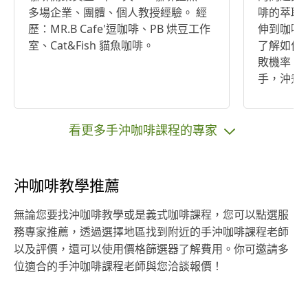
多場企業、團體、個人教授經驗。 經
啡的萃取
歷：MR.B Cafe'逗咖啡、PB 烘豆工作
伸到咖啡拉花的
室、Cat&Fish 貓魚咖啡。
了解如何
敗機率，
手，沖煮出的
一的教學
的初學者
學習成效。 有家用義式咖啡機
看更多手沖咖啡課程的專家
雙北地區
沖咖啡教學推薦
無論您要找沖咖啡教學或是義式咖啡課程，您可以點選服
務專家推薦，透過選擇地區找到附近的手沖咖啡課程老師
以及評價，還可以使用價格篩選器了解費用。你可邀請多
位適合的手沖咖啡課程老師與您洽談報價！