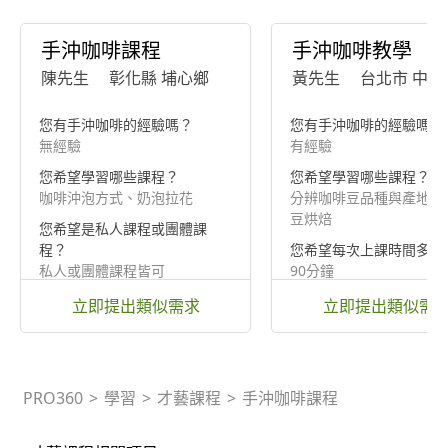
手沖咖啡課程
手沖咖啡教學
陳先生
彰化縣 埔心鄉
黃先生
台北市 中山
您有手沖咖啡的經驗嗎？
您有手沖咖啡的經驗嗎？
無經驗
有經驗
您希望學習哪些課程？
您希望學習哪些課程？
咖啡沖泡方式、奶泡拉花
分辨咖啡豆品種與產地、
豆烘焙
您希望是私人課程或團體課
程？
您希望每次上課時間多長
私人或團體課程皆可
90分鐘
立即提出類似需求
立即提出類似需
PRO360
>
學習
>
才藝課程
>
手沖咖啡課程