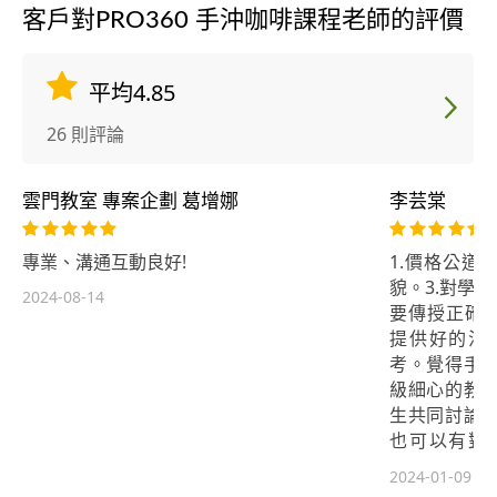
客戶對PRO360 手沖咖啡課程老師的評價
平均4.85
26 則評論
雲門教室 專案企劃 葛增娜
李芸棠
專業、溝通互動良好!
1.價格公道
貌。3.對學
2024-08-14
要傳授正確的
提供好的沖
考。覺得手
級細心的教
生共同討論
也可以有對
識。
2024-01-09