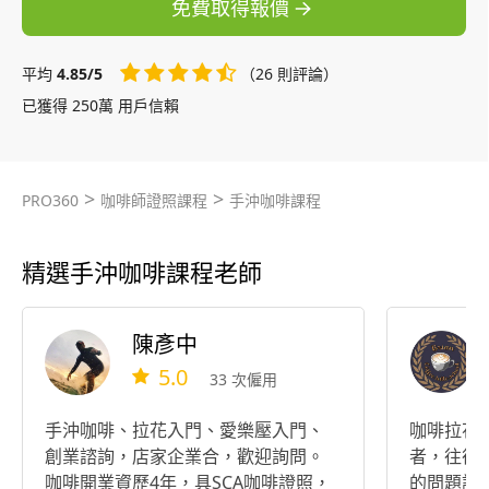
免費取得報價
平均
4.85/5
（26 則評論）
已獲得 250萬 用戶信賴
>
>
PRO360
咖啡師證照課程
手沖咖啡課程
精選手沖咖啡課程老師
陳彥中
5.0
33 次僱用
手沖咖啡、拉花入門、愛樂壓入門、
咖啡拉花教學課程
創業諮詢，店家企業合，歡迎詢問。
者，往往
咖啡開業資歷4年，具SCA咖啡證照，
的問題該