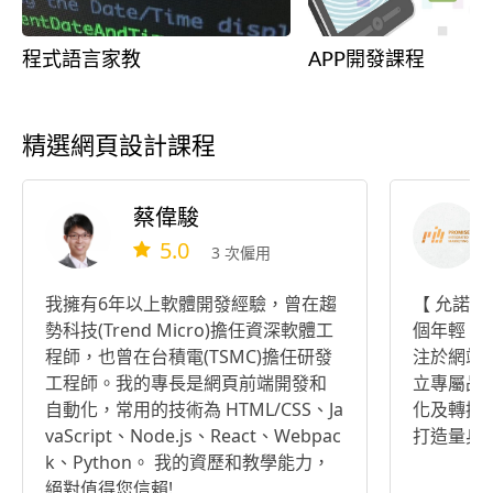
程式語言家教
APP開發課程
精選網頁設計課程
蔡偉駿
5.0
3 次僱用
我擁有6年以上軟體開發經驗，曾在趨
【 允諾整
勢科技(Trend Micro)擔任資深軟體工
個年輕、
程師，也曾在台積電(TSMC)擔任研發
注於網站
工程師。我的專長是網頁前端開發和
立專屬品
自動化，常用的技術為 HTML/CSS、Ja
化及轉換
vaScript、Node.js、React、Webpac
打造量身
k、Python。 我的資歷和教學能力，
絕對值得您信賴!