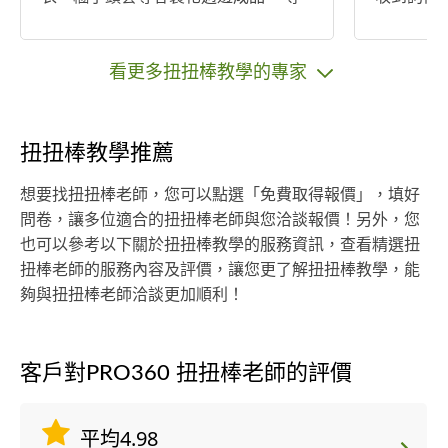
長項目：棒針、鉤針、蕾絲微勾、蕾
接電話者
絲梭編。 課程價錢： （具體價錢與授
課時間可再商議） 自備材料者 能到三
看更多扭扭棒教學的專家
峽上課/初學者 500/時 其他縣市/進階
編織 800/時 若由我提供材料及工具 將
根據編織課程內容另計
扭扭棒教學推薦
想要找扭扭棒老師，您可以點選「免費取得報價」，填好
問卷，讓多位適合的扭扭棒老師與您洽談報價！另外，您
也可以參考以下關於扭扭棒教學的服務資訊，查看精選扭
扭棒老師的服務內容及評價，讓您更了解扭扭棒教學，能
夠與扭扭棒老師洽談更加順利！
客戶對PRO360 扭扭棒老師的評價
平均4.98