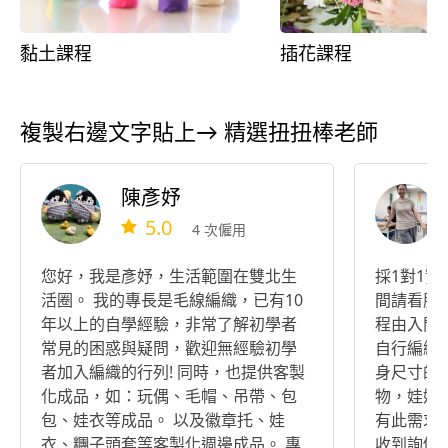
黏土課程
插花課程
複製右邊文字貼上→ 精選扭扭棒老師
陳彥妤
5.0
4 次僱用
您好，我是彥妤，生活範圍在雙北生
採1對1實
活圈。 我的專長是毛線編織，已有10
間請看服
年以上的自學經驗，非常了解初學者
程由入門
常見的困惑與疑問，歡迎無經驗初學
自行編織
者加入編織的行列! 同時，也提供客製
身尺寸的
化成品，如：玩偶、毛帽、吊帶、包
物，娃娃 
包、娃衣等成品。 以及徽章托、娃
有此需求
衣、糰子頭套等客製化週邊成品。 專
收到詢價