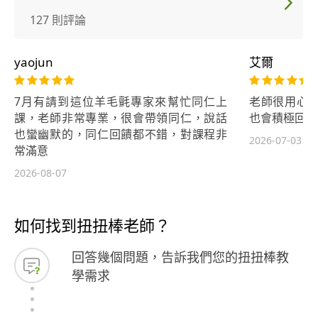
127 則評論
yaojun
艾爾
7月有請到這位羊毛氈專家來幫忙同仁上
老師很用心
課，老師非常專業，很會帶領同仁，說話
也會積極回覆
也蠻幽默的，同仁回饋都不錯，對課程非
2026-07-03
常滿意
2026-08-07
如何找到扭扭棒老師？
回答幾個問題，告訴我們您的扭扭棒教
學需求