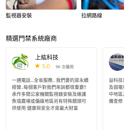
監視器安裝
拉網路線
精選門禁系統廠商
上紘科技
5.0
96 次僱用
一通電話...全省服務.. 我們要的是永續
益科技是
經營..每個客戶對我們來說都很重要!!
及弱電相
承作多間公家機關監視器安裝及維護
中地區及
魚塭農場或偏遠地區另有特殊鏡頭可
備查修、
供使用 健康與安全才是最大財富