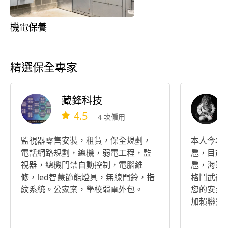
機電保養
精選保全專家
藏鋒科技
4.5
4 次僱用
監視器零售安裝，租賃，保全規劃，
本人今年
電話網路規劃，總機，弱電工程，監
扈，目前
視器，總機門禁自動控制，電腦維
扈，海軍
修，led智慧節能燈具，無線門鈴，指
格鬥武術
紋系統。公家案，學校弱電外包。
您的安全，我來
加賴聯繫