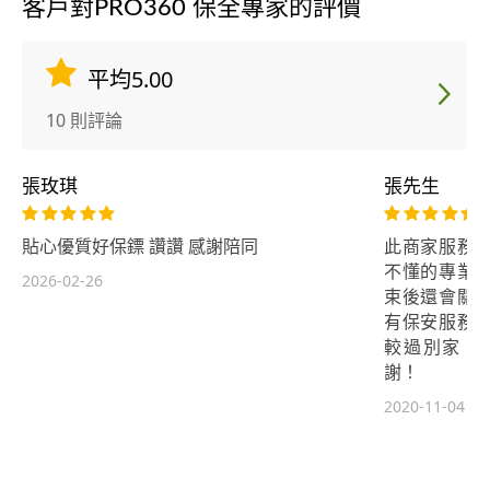
客戶對PRO360 保全專家的評價
平均5.00
10 則評論
張玫琪
張先生
貼心優質好保鏢 讚讚 感謝陪同
此商家服務
不懂的專業
2026-02-26
束後還會關
有保安服務
較過別家，
謝！
2020-11-04