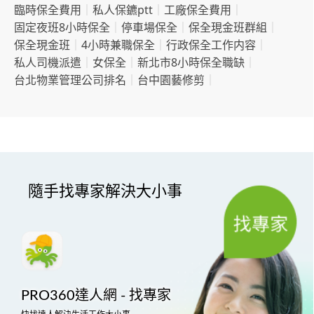
臨時保全費用
｜
私人保鑣ptt
｜
工廠保全費用
｜
固定夜班8小時保全
｜
停車場保全
｜
保全現金班群組
｜
保全現金班
｜
4小時兼職保全
｜
行政保全工作内容
｜
私人司機派遣
｜
女保全
｜
新北市8小時保全職缺
｜
台北物業管理公司排名
｜
台中園藝修剪
｜
隨手找專家解決大小事
PRO360達人網 - 找專家