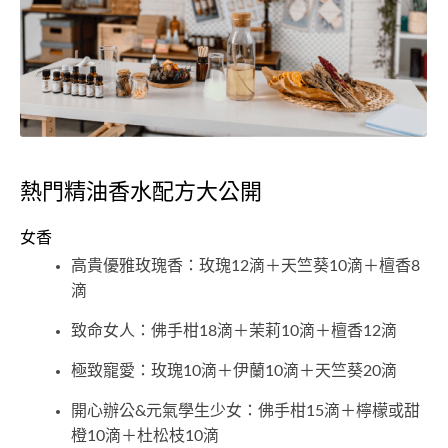
熱門精油香水配方大公開
女香
高貴優雅玫瑰香：玫瑰12滴＋天竺葵10滴＋檀香8
滴
致命女人：佛手柑18滴＋茉莉10滴＋檀香12滴
極致寵愛：玫瑰10滴＋伊蘭10滴＋天竺葵20滴
開心辦公&元氣學生少女：佛手柑15滴＋檸檬或甜
橙10滴＋杜松枝10滴