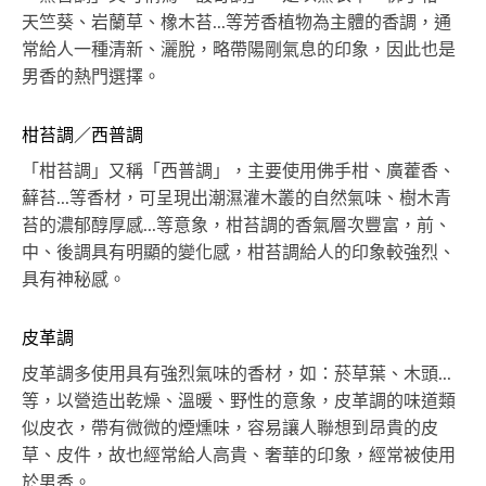
天竺葵、岩蘭草、橡木苔...等芳香植物為主體的香調，通
常給人一種清新、灑脫，略帶陽剛氣息的印象，因此也是
男香的熱門選擇。
柑苔調／西普調
「柑苔調」又稱「西普調」，主要使用佛手柑、廣藿香、
蘚苔...等香材，可呈現出潮濕灌木叢的自然氣味、樹木青
苔的濃郁醇厚感...等意象，柑苔調的香氣層次豐富，前、
中、後調具有明顯的變化感，柑苔調給人的印象較強烈、
具有神秘感。
皮革調
皮革調多使用具有強烈氣味的香材，如：菸草葉、木頭...
等，以營造出乾燥、溫暖、野性的意象，皮革調的味道類
似皮衣，帶有微微的煙燻味，容易讓人聯想到昂貴的皮
草、皮件，故也經常給人高貴、奢華的印象，經常被使用
於男香。