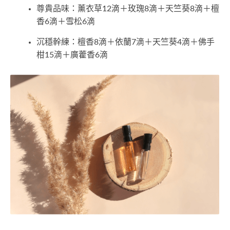
尊貴品味：薰衣草12滴＋玫瑰8滴＋天竺葵8滴＋檀
香6滴＋雪松6滴
沉穩幹練：檀香8滴＋依蘭7滴＋天竺葵4滴＋佛手
柑15滴＋廣藿香6滴