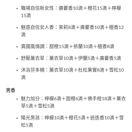
職場自信新女性：廣藿香10滴＋橙花15滴＋檸檬
15滴
魅惑自信女人香：茉莉8滴＋廣藿香10滴＋檀香12
滴
異國風情調：甜橙15滴＋依蘭10滴＋檀香8滴
舒壓薰衣草：薰衣草10滴＋伊蘭5滴＋廣藿香5滴
沐浴芬多精：薰衣草10滴＋杜松果實8滴＋雪松10
滴
男香
魅力加分：檸檬6滴＋甜橙6滴＋佛手柑18滴＋薰衣
草5滴＋雪松5滴
陽光男孩：檸檬10滴＋橙花5滴＋迷迭香10滴＋雪
松5滴