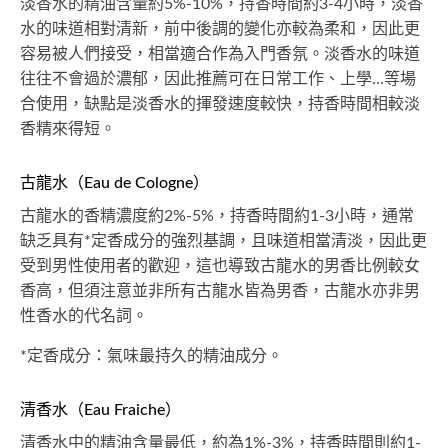
淡香水的精油含量約5%-10%，持香時間約3-4小時，淡香
水的味道相對清新，前中後調的變化亦較為柔和，因此更
容易被人們接受，相當適合作為入門香氛。淡香水的味道
往往不會過於濃郁，因此推薦可在日常工作、上學...等場
合使用，缺點是淡香水的揮發速度較快，持香時間相較淡
香精來得短。
古龍水（Eau de Cologne）
古龍水的香精濃度約2%-5%，持香時間約1-3小時，通常
缺乏具有*定香成分的強烈基調，且味道相當清淡，因此更
受到男性使用者的歡迎，這也導致古龍水的男香比例較女
香高，但須注意並非所有古龍水皆為男香，古龍水亦非男
性香水的代名詞。
*定香成分：氣味最持久的精油成分。
清香水（Eau Fraiche）
清香水中的精油含量最低，約為1%-3%，持香時間則約1-