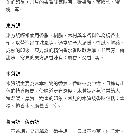
美的印象，常見的果香調氣味有：漿果類、英國梨、蜜
桃...等。
東方調
東方調經常使用香脂、樹脂、木材與辛香料作為調香主
軸，以營造出異域風情，通常給予人溫暖、性感、魅惑、
成熟的印象，東方調的精油香水香味較濃厚，並帶有一絲
甜味，常見的東方調香味有：麝香、焚香...等。
木質調
木質調主要為木本植物的香氣，香味較為中性，且擁有出
色的持香時間，使味道更有深度，木質調香氣通常給人一
種溫暖、厚實、穩重的印象，常見的木質調香味包括：雪
松、檀香木、廣藿香...等。
薰苔調／馥奇調
「薰苔調」又可稱為「馥奇調」，是以薰衣草、佛手柑、