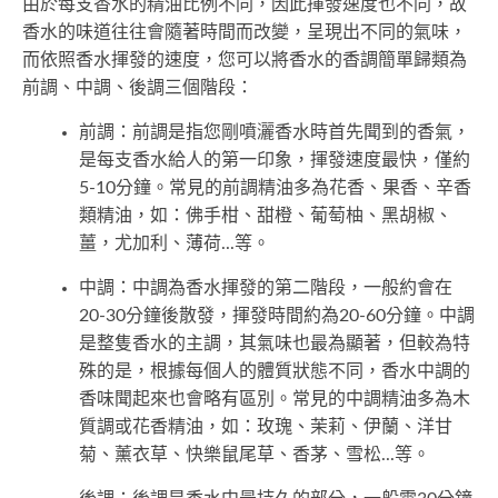
由於每支香水的精油比例不同，因此揮發速度也不同，故
香水的味道往往會隨著時間而改變，呈現出不同的氣味，
而依照香水揮發的速度，您可以將香水的香調簡單歸類為
前調、中調、後調三個階段：
前調：前調是指您剛噴灑香水時首先聞到的香氣，
是每支香水給人的第一印象，揮發速度最快，僅約
5-10分鐘。常見的前調精油多為花香、果香、辛香
類精油，如：佛手柑、甜橙、葡萄柚、黑胡椒、
薑，尤加利、薄荷...等。
中調：中調為香水揮發的第二階段，一般約會在
20-30分鐘後散發，揮發時間約為20-60分鐘。中調
是整隻香水的主調，其氣味也最為顯著，但較為特
殊的是，根據每個人的體質狀態不同，香水中調的
香味聞起來也會略有區別。常見的中調精油多為木
質調或花香精油，如：玫瑰、茉莉、伊蘭、洋甘
菊、薰衣草、快樂鼠尾草、香茅、雪松...等。