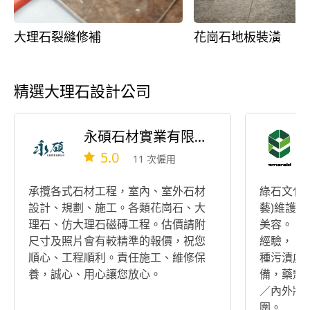
大理石裂縫修補
花崗石地板裝潢
精選大理石設計公司
永碩石材實業有限公司
5.0
11 次僱用
承攬各式石材工程，室內、室外石材
綠石文化有
設計、規劃、施工。各類花崗石、大
藝)維護
理石、仿大理石磁磚工程。估價請附
美容。 石
尺寸及照片會有較精準的報價，祝您
經驗， 
順心、工程順利。責任施工、維修保
種污漬處
養，誠心、用心讓您放心。
備，藥劑
／內外牆
圍。