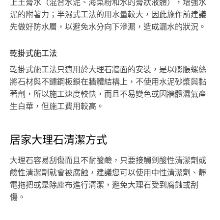
上土膏水（混合水泥、海菜粉和水的膏狀液體），增強水
泥的附著力；半濕式工法的用水量較大，因此施作前建議
先做好防水層，以避免水分向下滲漏，造成漏水的狀況。
乾掛式施工法
乾掛式施工法只適用於大理石牆面的安裝，是以膨脹螺絲
將石材與不鏽鋼板鎖在牆體結構上，不使用水泥砂漿與黏
著劑，所以施工速度較快，而且不易變色或因牆體濕氣產
生白華，但施工費用較高。
居家大理石清潔方式
大理石容易刮傷而且不耐酸鹼，只要接觸到酸性清潔劑或
鹼性清潔劑就會被腐蝕，建議您可以使用中性清潔劑、靜
電拖把或是除塵布進行清潔，避免大理石受到腐蝕或刮
傷。