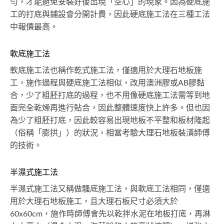
勻，才能避免安裝好後出現「空心」的現象。因為硬底施
工的打底與鋪設會分開計費，因此硬底施工法在三種工法
中報價最高。
軟底施工法
軟底施工法也稱作乾式施工法，僅適用於大理石地板施
工，施作過程與硬底施工法相似，改用澳洲膠或AB膠黏
合，少了粗胚打底的過程，也不用像硬底施工法需等到地
面完全乾燥再進行貼合，因此整體速度快上許多。但也因
為少了粗胚打底，因此較容易出現地板不平整和板材隆起
（俗稱「膨拱」）的狀況，相當考驗大理石地板裝潢師傅
的技術。
半濕式施工法
半濕式施工法又稱做騷底施工法，與軟底工法相同，僅適
用於大理石地板施工，且大理石板尺寸必須大於
60x60cm，施作時師傅會先以乾拌水泥在地板打底，再淋