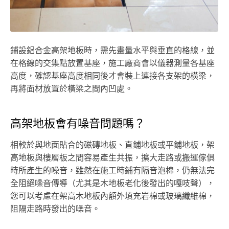
鋪設鋁合金高架地板時，需先畫量水平與垂直的格線，並
在格線的交集點放置基座，施工廠商會以儀器測量各基座
高度，確認基座高度相同後才會裝上連接各支架的橫梁，
再將面材放置於橫梁之間內凹處。
高架地板會有噪音問題嗎？
相較於與地面貼合的磁磚地板、直鋪地板或平鋪地板，架
高地板與樓層板之間容易產生共振，擴大走路或搬運傢俱
時所產生的噪音，雖然在施工時鋪有隔音泡棉，仍無法完
全阻絕噪音傳導（尤其是木地板老化後發出的嘎吱聲），
您可以考慮在架高木地板內額外填充岩棉或玻璃纖維棉，
阻隔走路時發出的噪音。