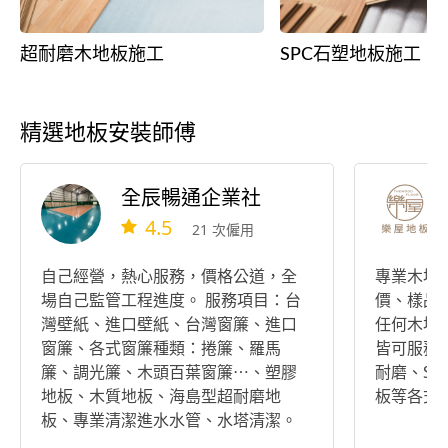
超耐磨木地板施工
SPC石塑地板施工
精選地板安裝師傅
全辰暢通企業社
4.5
21 次僱用
自己經營，熱心服務，價格公道，全
專業木地
場自己監管工程進度。 服務項目：台
價、樣品
灣壁紙、進口壁紙、台灣窗簾、進口
任何木地
窗簾、各式窗簾種類：捲簾、羅馬
皆可服務
簾、調光簾、木頭百葉窗簾⋯、塑膠
耐磨、S
地板、木質地板、海島型超耐磨地
板等各式
板、專業清潔進水水管、水塔清潔。