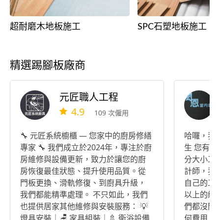
超耐磨木地板施工
SPC石塑地板施工
精選踢腳板廠商
元匠職人工程
4.9
109 次僱用
🔧 元匠系統櫥櫃 — 您家中的廚房修繕
哈囉，我
專家 🔧 我們成立於2024年，專注於廚
生 您有
房維修與設備更新，致力於讓您的廚
分大小工
房恢復最佳狀態、提升使用品質。從
計師，我
門板更換、滑軌修復、到廚具升級，
自己的工
我們都能精準處理。 不只如此，我們
以上的經
也提供居家其他維修與安裝服務： 💡
們都沒問
燈具安裝｜🪑 家具組裝｜🚿 衛浴設備
何費用 