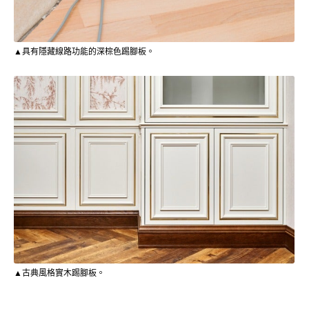
▲具有隱藏線路功能的深棕色踢腳板。
▲古典風格實木踢腳板。