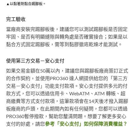
▲以黏著劑黏合踢腳板。
完工驗收
當廠商安裝完踢腳板後，建議您可以測試踢腳板是否固定
牢固、是否有明顯縫隙與轉角處是否確實接合；如果是以
黏合方式固定踢腳板，需等到黏膠徹底乾燥才能測試。
使用第三方交易－安心支付
如果交易金額在50萬以內，建議您與踢腳板廠商簽訂正式
的合作契約，並使用PRO360 達人網提供給您的「第三方
交易－安心支付」功能支付款項。安心支付提供多元的付
款方式，您可以透過信用卡、WebATM、ATM 轉帳、超
商繳費等方式支付款項，這筆款項會在14天後才撥入踢腳
板廠商的戶頭，在此期間內如有任何疑問，您都可以透過
PRO360暫停撥款，幫助您釐清問題。想要了解更多安心
支付的好處，請您
參考「安心支付」如何保障消費權益？