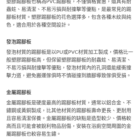
塑膠踢腳板也稱為PVC踢腳板，不僅價格實惠，還具有耐
蟲蛀、易清潔、不易污損與耐撞擊等優點，是最常見的踢
腳板材質。塑膠踢腳板的花色選擇多，包含各種木紋與純
色，適合用於各種空間設計。
發泡踢腳板
發泡材質的踢腳板是以PU或PVC材質加工製成，價格比一
般塑膠踢腳板高，但保留塑膠踢腳板的耐蟲蛀、易清潔、
不易污損與耐撞擊等優點，發泡材質內的孔洞還能緩衝撞
擊力道，避免搬運傢俱時不慎碰撞到牆腳導致傢俱受損。
金屬踢腳板
金屬踢腳板是硬度最高的踢腳板材質，通常以鋁合金、不
鏽鋼或黃銅製成，比其他材質的踢腳板壽命更長、更耐用
且容易清潔保養。金屬踢腳板的缺點是造型較少、價格較
高而且可能會被銳利物品刮傷，安裝在浴廁空間周圍的金
屬踢腳板也較容易生鏽。