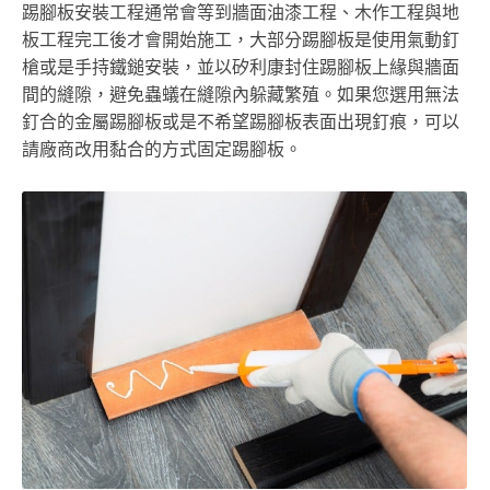
踢腳板安裝工程通常會等到牆面油漆工程、木作工程與地
板工程完工後才會開始施工，大部分踢腳板是使用氣動釘
槍或是手持鐵鎚安裝，並以矽利康封住踢腳板上緣與牆面
間的縫隙，避免蟲蟻在縫隙內躲藏繁殖。如果您選用無法
釘合的金屬踢腳板或是不希望踢腳板表面出現釘痕，可以
請廠商改用黏合的方式固定踢腳板。