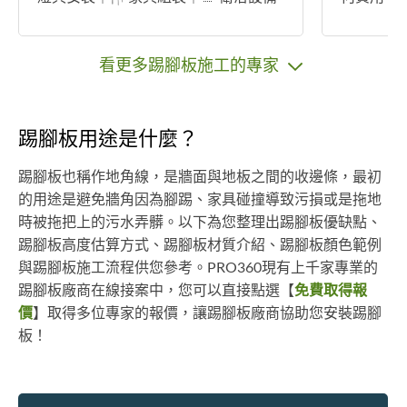
調整｜🔌 插座更換 一通電話，為您解
內裝潢工
決生活中的大小修繕煩惱。 選擇元
方面的問
匠，等於選擇專業、細心與效率，讓
我們的「
看更多踢腳板施工的專家
我們成為您值得信賴的居家助手！
程」聯繫
謝
踢腳板用途是什麼？
踢腳板也稱作地角線，是牆面與地板之間的收邊條，最初
的用途是避免牆角因為腳踢、家具碰撞導致污損或是拖地
時被拖把上的污水弄髒。以下為您整理出踢腳板優缺點、
踢腳板高度估算方式、踢腳板材質介紹、踢腳板顏色範例
與踢腳板施工流程供您參考。PRO360現有上千家專業的
踢腳板廠商在線接案中，您可以直接點選【
免費取得報
價
】取得多位專家的報價，讓踢腳板廠商協助您安裝踢腳
板！