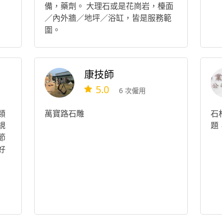
備，藥劑。 大理石或是花崗岩，檯面
／內外牆／地坪／浴缸，皆是服務範
圍。
康技師
5.0
6 次僱用
類
萬寶路石雕
石
規
題
節
好