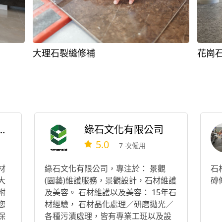
大理石裂縫修補
花崗
材實業有限公司
綠石文化有限公司
5.0
7 次僱用
材
綠石文化有限公司，專注於： 景觀
石
大
(園藝)維護服務，景觀設計，石材維護
磚
附
及美容。 石材維護以及美容： 15年石
您
材經驗， 石材晶化處理／研磨拋光／
保
各種污漬處理，皆有專業工班以及設