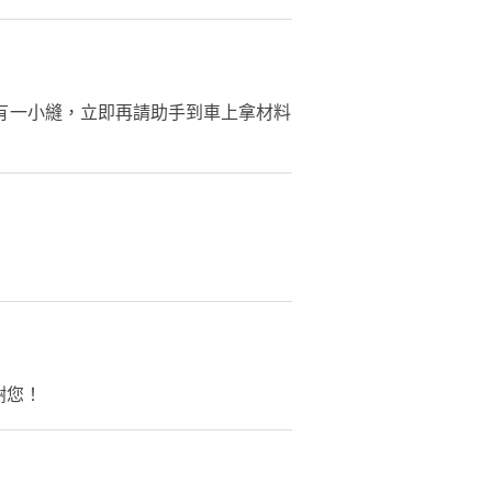
有一小縫，立即再請助手到車上拿材料
謝您！