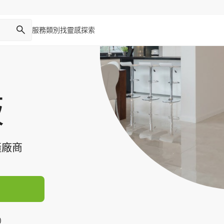
服務類別
找靈感
探索
板
潢廠商
）