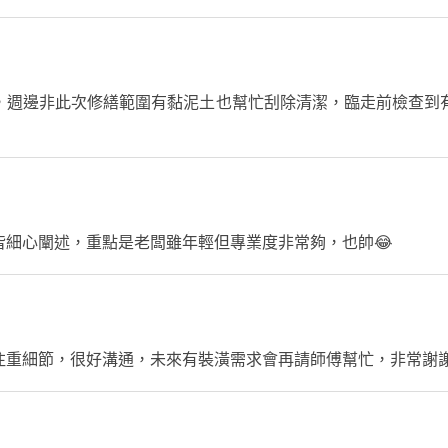
，週邊非此次修繕範圍有黏泥土也幫忙刮除清潔，臨走前檢查到
皆細心闡述，重點是老闆雖年輕但專業度非常夠，也帥😂
注重細節，很好溝通，未來有裝潢需求會再請師傅幫忙，非常謝