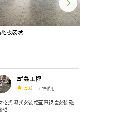
石地板裝潢
嶄鑫工程
5.0
5 次僱用
材乾式.濕式安裝 檯面電視牆安裝 磁
修繕