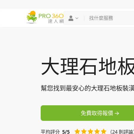
找專家
買服務
大理石地
幫您找到最安心的大理石地板裝
免費取得報價
平均
評分
5/5
（24 則評論