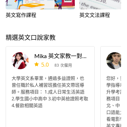
英文寫作課程
英文文法課程
精選英文口說家教
Mika 英文家教一對一💕一對二
5.0
83 次僱用
大學英文系畢業，通過多益證照，也
您好，我
曾任職於私人補習班擔任英文帶班導
學指導以
師。服務項目： 1.成人日常生活英語
升學考試
2.學生國小中高中 3.初中英檢證照考取
務項目： 
4.餐飲相關英語
北、中、全
口語能力簡
看電影學
英文專科