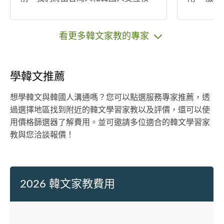
對，確保意思準確無誤。 在收到您所
請詳列您
交託的案件時，馬上細讀了解案件內
您所受過的
容、客戶需要，並且即時評估案件翻
韓國誠信
看更多韓文家教的專家
譯所需的時間，立即寧定交件日期。
案件交給我們敬請放心，我們將全力
以赴！
學韓文推薦
想學韓文與韓國人溝通嗎？您可以點選服務專家推薦，透
過選擇地區找到附近的韓文學習家教以及評價，還可以使
用價格篩選器了解費用。並可邀請多位適合的韓文學習家
教與您洽談報價！
2026 韓文家教費用