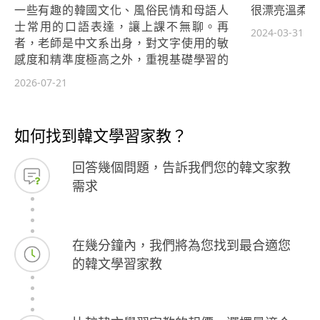
一些有趣的韓國文化、風俗民情和母語人
很漂亮溫柔 🩷
士常用的口語表達，讓上課不無聊。再
2024-03-31
者，老師是中文系出身，對文字使用的敏
感度和精準度極高之外，重視基礎學習的
教學理念也是我非常欣賞的，這一段時間
2026-07-21
以來跟著老師穩紮穩打地前進，是我覺得
很舒服、很安心的學習步調。老師的學生
雖然很多，課程表也都塞得滿滿的，但是
如何找到韓文學習家教？
每堂課都會依照學生的進度準備講義，每
結束一個單元也會自己編寫課後測驗用以
回答幾個問題，告訴我們您的韓文家教
評估學生的吸收程度，真的是非常用心的
需求
教育工作者。推推！
在幾分鐘內，我們將為您找到最合適您
的韓文學習家教