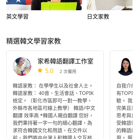
英文學習
日文家教
精選韓文學習家教
家希韓語翻譯工作室
5.0
2 次僱用
韓語家教： 在學學生以及社會人士。
自我介紹
韓語家教： 40音、生活會話、TOPIK
有TOPI
檢定。（彰化市區即可一對一教學，
驗。 我
外縣市各地區可線上教學） 韓語/中文
完美且重
翻譯 效率高 *韓國人親自翻譯 您好，
思考與良
我們秉持著一字一句的細心翻譯，為
受韓語帶
求符合韓國文化和用語，在交件以
的韓語能
前，我們將由台灣人和韓國人交互核
用。 服務