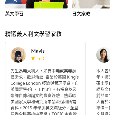
英文學習
日文家教
精選義大利文學習家教
Mavis
5.0
先生為義大利人，如有中義或英義翻
本人曾居
譯需求，歡迎洽談! 畢業於英國 King's
年，擁有
College London 經濟與管理學系，自
碩士學位
英國留學4年，工作3年。有撰寫以及
語及文化
翻譯自傳和論文的豐富經驗，熟悉歐
前於國立
美國家大學和研究所申請流程和所需
人曾於201
資料。2015 年學測英文滿級分，並且
準備ㄧ個
通過全民英檢中高級，TOEIC 金色證
文智識及