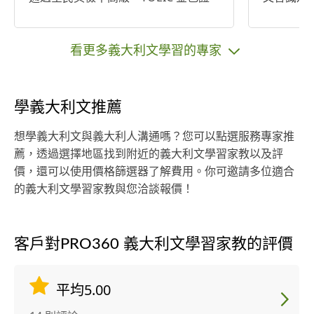
書，2016 年 IELTS 總分8 分。 擅長翻
爲主要教
譯自傳、論文、經濟與市調報告、網
您。
站，並特別熱中翻譯文學、電影、藝
看更多義大利文學習的專家
術以及旅遊相關文章。對於歐美文學
有豐富的知識和熱忱。 曾任職香港顧
問公司市場助理，工作內容包括撰寫
學義大利文推薦
台灣市調與經濟報告、翻譯和編排行
銷手冊以及網站、接待外國顧客，負
想學義大利文與義大利人溝通嗎？您可以點選服務專家推
責客戶包括美國農業總局，美國農業
薦，透過選擇地區找到附近的義大利文學習家教以及評
協會，加州葡萄酒協會等。 樂意傾聽
價，還可以使用價格篩選器了解費用。你可邀請多位適合
顧客需求，也願意先提供試譯作為翻
的義大利文學習家教與您洽談報價！
譯品質的參考。期待與您合作!
客戶對PRO360 義大利文學習家教的評價
平均5.00