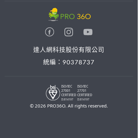
達人網科技股份有限公司
統編：90378737
ISO/IEC
ISO/IEC
27001
27701
CERTIFIED
CERTIFIED
IS 814197
IS 814197
© 2026 PRO36O. All rights reserved.