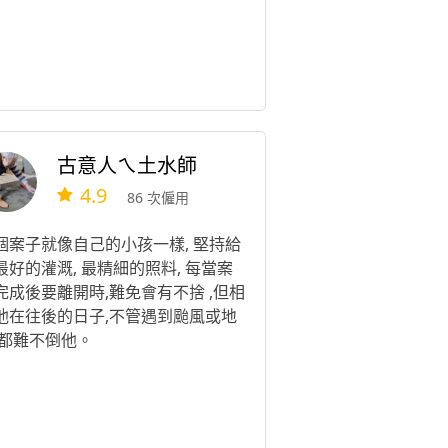
古意人ㄟ土水師
4.9
86 次僱用
個案子就像自己的小孩一樣, 堅持給
最好的灌溉, 最精細的照料, 每當案
完成後要離開時,難免會有不捨 ,但相
他在往後的日子,不管遇到颱風或地
,都難不倒他。