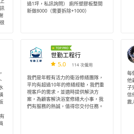
上
過1坪，私訊詢問） 廁所塑膠板整間
訊
新做8000（需要拆除+1000）
謝
很
費
世勤工程行
5.0
114 次僱用
，
每
我們是年輕有活力的衛浴修繕團隊，
、
他
平均有超過10年的修繕經驗，我們重
水
子
視客戶的需求，並適時提供解決方
橫
信
案，為顧客解決浴室修繕大小事，我
板
震
們有服務的熱誠，值得您交付任務。
有
員
』