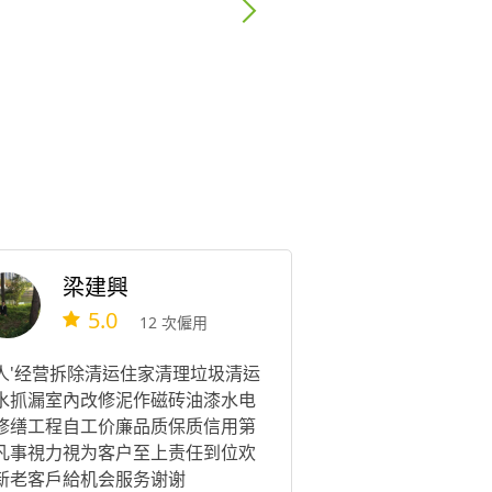
梁建興
5.0
12 次僱用
人'经营拆除清运住家清理垃圾清运
水抓漏室內改修泥作磁砖油漆水电
修缮工程自工价廉品质保质信用第
凡事視力視为客户至上责任到位欢
新老客戶給机会服务谢谢