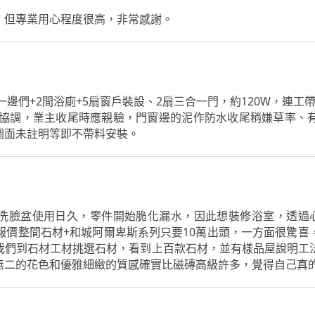
，但專業用心程度很高，非常感謝。
一邊們+2間浴廁+5扇窗戶裝設、2扇三合一門，約120W，連
與協調，業主收尾時應親驗，門窗邊的泥作防水收尾稍嫌草率、
圖面未註明等即不帶料安裝。
洗臉盆使用日久，零件開始脆化漏水，因此想裝修浴室，透過心P
報價整間石材+和城阿爾卑斯系列只要10萬出頭，一方面很驚
我們到石材工材挑選石材，看到上百款石材，並有樣品屋說明工
無二的花色和優雅細緻的質感確實比磁磚高級許多，覺得自己真