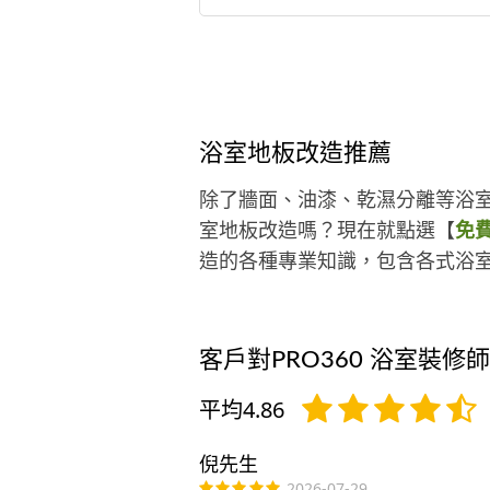
及日本『福祉住環境整合師二級』
專業證照。也有同仁是主婦聯盟合
社通用設計顧問。 公司是新北市政
特約輔具及居家無障礙環境改善購
服務之特約廠商；臺北市政府特約
具及居家無障礙環境改善購置服務
浴室地板改造推薦
特約廠商。 無障礙浴廁空間規劃特
色： 1.拆除浴缸、防水工程處理、
除了牆面、油漆、乾濕分離等浴
補重貼牆面及地面磁磚：2-３天 2.
室地板改造嗎？現在就點選【
免
裝扶手：半天 3.鋪設防撞止滑地板
造的各種專業知識，包含各式浴
原有的磁磚地板不需拆除，半天即
完工。 一個星期就能為您打造美觀
安全、防撞止滑的嶄新衛浴空間！
客戶對PRO360 浴室裝修
平均4.86
倪先生
2026-07-29