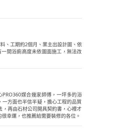
工帶料、工期約2個月、業主出設計圖、依
有一間浴廁高度未依圖面施工，無法改
RO360媒合幾家師傅，一坪多的浴
喜，一方面也半信半疑，擔心工程的品質
法，再由石材公司開具契約書，心裡才
的很幸運，也推薦給需要裝修的各位。