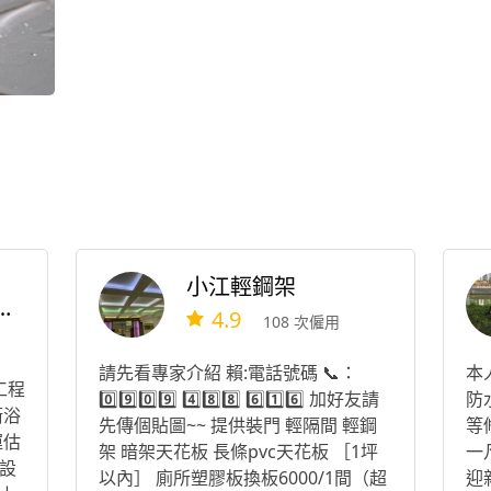
小江輕鋼架
除室內裝修興業
4.9
108 次僱用
請先看專家介紹 賴:電話號碼 📞：
本
工程
0️⃣9️⃣0️⃣9️⃣ 4️⃣8️⃣8️⃣ 6️⃣1️⃣6️⃣ 加好友請
防
衛浴
先傳個貼圖~~ 提供裝門 輕隔間 輕鋼
等
運估
架 暗架天花板 長條pvc天花板 ［1坪
一
設
以內］ 廁所塑膠板換板6000/1間（超
迎