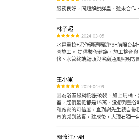
服務良好，問題解說詳盡，雖未合作
林子超
2024-03-05
水電重拉+泥作砌磚隔間*3+前陽台封
圖施工。 提供裝修建議、施工整合
修、水管終端龍頭與浴廁通風照明等
王小軍
2024-04-09
因為浴室磁磚膨脹破裂，加上馬桶、
室，起價最低都是15萬，没想到豐谷
和廠家的可信度，直到謝先生親自帶
真的感到踏實，建成後，大理石獨一
關渡江小姐