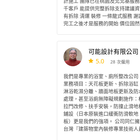
計施工 團隊已在桃園及北北基服務
千客戶 能提供完整拆除支持建議資
有拆除 清運 裝修 一條龍式服務 謝
完工之後才是服務的開始 價位固然
重要 服務的態度與工程品質才是消
者心中所想的!
可能設計有限公司
5.0
28 次僱用
我們是專業的浴室、廁所整改公司
業務項目：天花板更新、拆除浴缸
淋浴乾濕分離、牆面地板更新及防
處理，甚至浴廁無障礙規劃施作：
拉門改修、扶手安裝，防撞止滑地
鋪設（日本原裝進口緩衝防滑軟地
板）更是我們的強項。 公司同仁擁
台灣『建築物室內裝修專業技術人
（室內裝修工程管理乙級技術士）