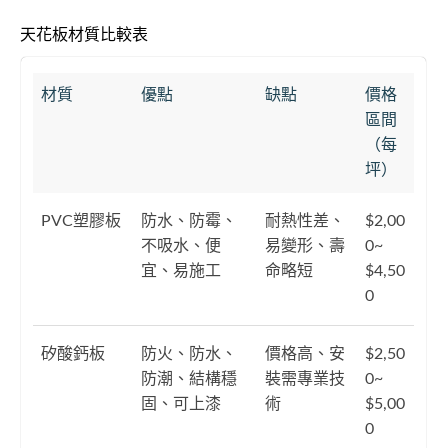
天花板材質比較表
材質
優點
缺點
價格
區間
（每
坪）
PVC塑膠板
防水、防霉、
耐熱性差、
$2,00
不吸水、便
易變形、壽
0~
宜、易施工
命略短
$4,50
0
矽酸鈣板
防火、防水、
價格高、安
$2,50
防潮、結構穩
裝需專業技
0~
固、可上漆
術
$5,00
0