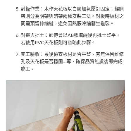
封板作業：木作天花板以白膠加氣壓釘固定；輕鋼
架則分為明架與暗架兩種安裝工法。封板時板材之
間需預留伸縮縫，避免因熱脹冷縮發生龜裂。
封邊與批土：師傅會以AB膠填縫後再批土整平，
若使用PVC天花板則可省略此步驟。
完工驗收：最後檢查板材是否平整、有無保留維修
孔及天花板是否穩固...等，確保品質無虞後即完成
施工。