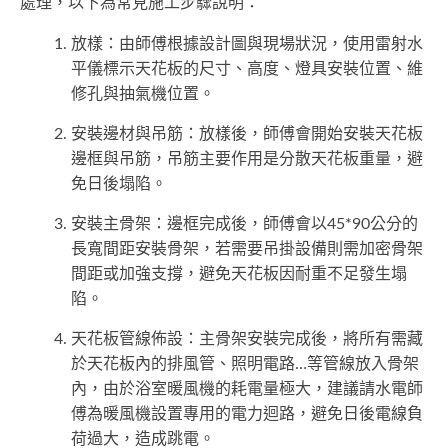
處理，以下為常見施工步驟說明：
放樣：由師傅根據設計圖與現場狀況，使用雷射水
平儀標示天花板的尺寸、高度、燈具安裝位置、維
修孔與抽氣機位置。
安裝邊材與吊筋：放樣後，師傅會開始安裝天花板
邊框與吊筋，吊筋主要作用是分散天花板重量，避
免日後塌陷。
安裝主骨架：邊框完成後，師傅會以45*90公分的
長寬間距安裝骨架，若需要吊掛設備則需加密骨架
間距或加強支撐，避免天花板因耐重不足發生塌
陷。
天花板管線佈設：主骨架安裝完成後，將所有需藏
於天花板內的排風管、照明電路…等管線放入骨架
內，由於浴室暖風機的耗電量極大，建議請水電師
傅為暖風機設置專用的電力迴路，避免日後電線負
荷過大，造成跳電。