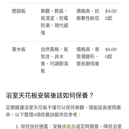
塑鋁板
美觀、輕盈、
價格高、抗
$4,00
易清潔、防霉
衝擊性較低
0起
防潮、現代感
強
實木板
自然風格、氣
價格高、易
$6,00
氛佳、具木
受潮變形、
0起
香、可調節濕
需長期保養
氣
浴室天花板安裝後該如何保養？
定期維護浴室天花板不僅可以保持美觀，還能延長使用壽
命，以下整理4項保養訣竅供您參考：
保持良好通風：安裝
換氣扇
或定時開窗，降低浴室