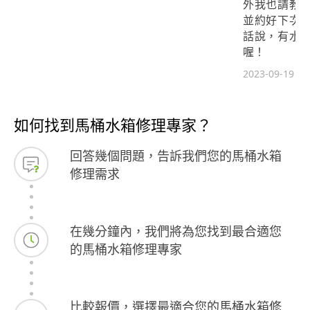
外我也請教
並約好下次
話說，有水
喔！
2023-09-19
如何找到馬桶水箱修理專家？
回答幾個問題，告訴我們您的馬桶水箱
修理需求
在幾分鐘內，我們將為您找到最合適您
的馬桶水箱修理專家
比較報價，選擇最適合您的馬桶水箱修