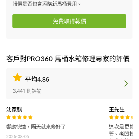
報價是否包含添購新馬桶費用。
免費取得報價
客戶對PRO360 馬桶水箱修理專家的評價
平均4.86
3,441 則評論
沈家麒
王先生
響應快速，隔天就來修好了
這次是更換
管。老闆技術
2026-08-05