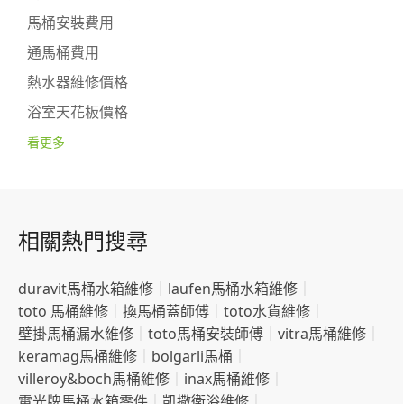
馬桶安裝費用
通馬桶費用
熱水器維修價格
浴室天花板價格
看更多
相關熱門搜尋
duravit馬桶水箱維修
｜
laufen馬桶水箱維修
｜
toto 馬桶維修
｜
換馬桶蓋師傅
｜
toto水貨維修
｜
壁掛馬桶漏水維修
｜
toto馬桶安裝師傅
｜
vitra馬桶維修
｜
keramag馬桶維修
｜
bolgarli馬桶
｜
villeroy&boch馬桶維修
｜
inax馬桶維修
｜
電光牌馬桶水箱零件
｜
凱撒衛浴維修
｜