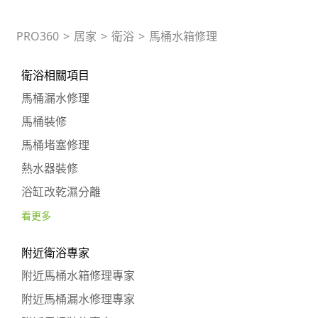
PRO360
>
居家
>
衛浴
>
馬桶水箱修理
衛浴相關項目
馬桶漏水修理
馬桶裝修
馬桶堵塞修理
熱水器裝修
浴缸改乾濕分離
看更多
附近衛浴專家
附近馬桶水箱修理專家
附近馬桶漏水修理專家