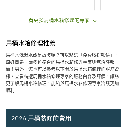
看更多馬桶水箱修理的專家
馬桶水箱修理推薦
馬桶水像漏水或是故障嗎？可以點選「免費取得報價」，
填好問卷，讓多位適合的馬桶水箱修理專家與您洽談報
價！另外，您也可以參考以下關於馬桶水箱修理的服務資
訊，查看精選馬桶水箱修理專家的服務內容及評價，讓您
更了解馬桶水箱修理，能夠與馬桶水箱修理專家洽談更加
順利！
2026 馬桶裝修的費用