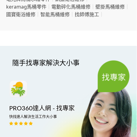
keramag馬桶零件
｜
電動碎化馬桶維修
｜
壁掛馬桶維修
｜
國寶衛浴維修
｜
智能馬桶維修
｜
找師傅施工
｜
隨手找專家解決大小事
PRO360達人網 - 找專家
快找達人解決生活工作大小事