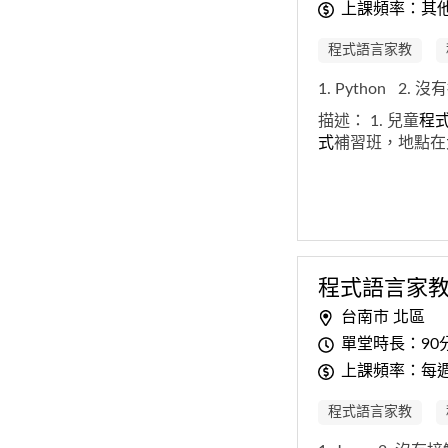
上課頻率：其他
程式語言家教
1. Python
2. 沒
描述：
1. 兒童
程
式
補習班，地點在
程式
語
言
家
台南市 北區
單堂時長：90
上課頻率：每
程式語言家教