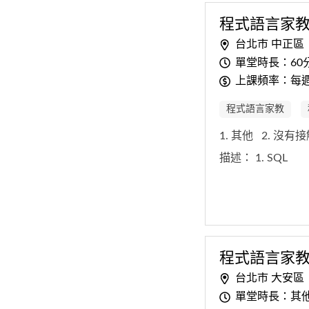
程式
語
言
家
台北市 中正區
單堂時長：60
上課頻率：每
程式語言家教
1. 其他
2. 沒有
描述：
1. SQL
程式
語
言
家
台北市 大安區
單堂時長：其他: