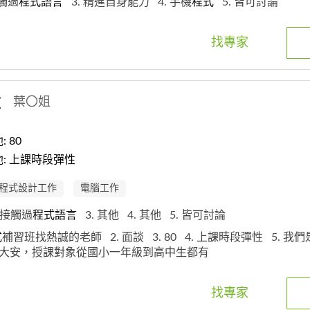
接觸過
程式
語
言
3. 精進自身能力
4. 手機
程式
5. 皆可討論
找專家
教
葉〇姐
 80
: 上課時段彈性
程式設計工作
電腦工作
有接觸過
程式
語
言
3. 其他
4. 其他
5. 皆可討論
式
補習班找熱誠的老師
2. 面談
3. 80
4. 上課時段彈性
5. 我
大安，授課對象從國小一年級到高中生都有
找專家