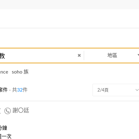
地區
ance
soho 族
案件
- 共
32
件
2/4頁
教
謝〇廷
分鐘
週一次