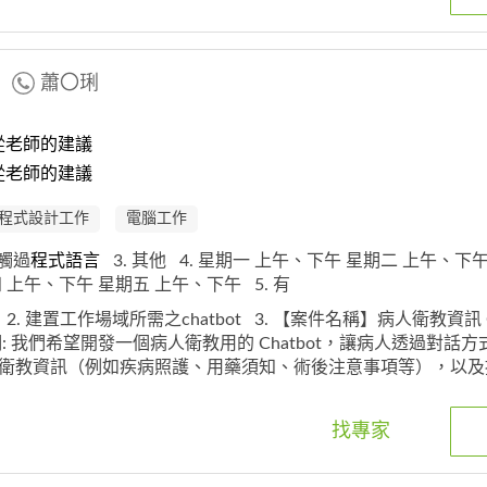
蕭〇琍
從老師的建議
從老師的建議
程式設計工作
電腦工作
接觸過
程式
語
言
3. 其他
4. 星期一 上午、下午 星期二 上午、下
 上午、下午 星期五 上午、下午
5. 有
t
2. 建置工作場域所需之chatbot
3. 【案件名稱】病人衛教資訊 Ch
: 我們希望開發一個病人衛教用的 Chatbot，讓病人透過對話方式
衛教資訊（例如疾病照護、用藥須知、術後注意事項等），以及
家能教我們: 1. 資料串接方式，我們將依據專家建議，整理成
對話模組 3. 平台建議（例如 LINE ******** 網頁嵌入，目前我
找專家
提供一個網頁APP進行Chatbot功能，同時這個LINE官方帳號可
 4. 我們有現有的chatbot可供專家參考。