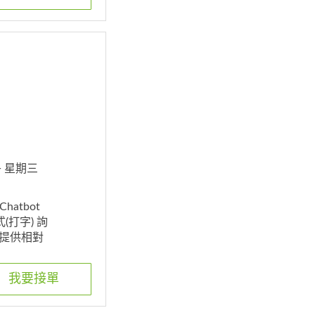
午 星期三
atbot
(打字) 詢
提供相對
合適的格式
們是想用
我要接單
以作為我們