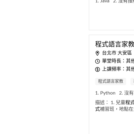
1. Java
2. 沒有
程式
語
言
家
台北市 大安區
單堂時長：其他:
上課頻率：其他
程式語言家教
1. Python
2. 沒
描述：
1. 兒童
程
式
補習班，地點在