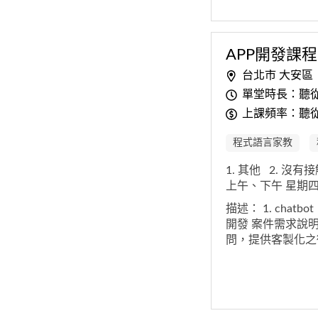
APP開發課程
台北市 大安區
單堂時長：聽
上課頻率：聽
程式語言家教
1. 其他
2. 沒有
上午、下午 星期四
描述：
1. chatbo
開發 案件需求說明
問，提供客製化之
應的影片。 希望專
和檔案 2. 如何建置
LINE官方帳號，
和病人聯繫的管道）