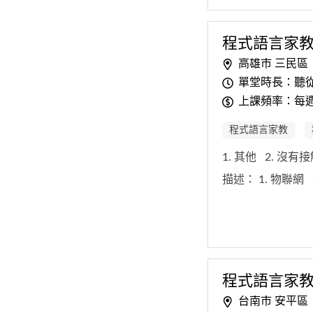
程式
語
言
家
高雄市 三民區
單堂時長：聽
上課頻率：每
程式語言家教
1. 其他
2. 沒有
描述：
1. 物聯網
程式
語
言
家
台南市 安平區