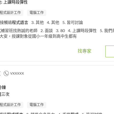
: 上課時段彈性
程式設計工作
電腦工作
有接觸過
程式
語
言
3. 其他
4. 其他
5. 皆可討論
式
補習班找熱誠的老師
2. 面談
3. 80
4. 上課時段彈性
5. 我
大安，授課對象從國小一年級到高中生都有
找專家
教
vxxxxx
分鐘
週三次
程式設計工作
電腦工作