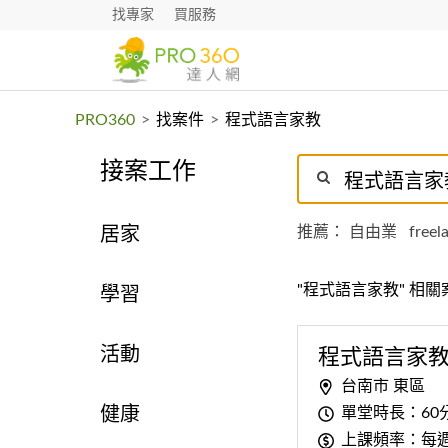
找專家
買服務
PRO360
>
找案件
>
程式語言家教
接案工作
推薦：
自由業
freel
居家
"程式語言家教" 相關
學習
活動
程式
語
言
家
台南市 東區
單堂時長：60
健康
上課頻率：每