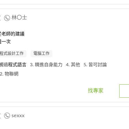
教
林〇士
從老師的建議
週一次
程式設計工作
電腦工作
接觸過
程式
語
言
3. 精進自身能力
4. 其他
5. 皆可討論
2. 物聯網
找專家
教
sexxx