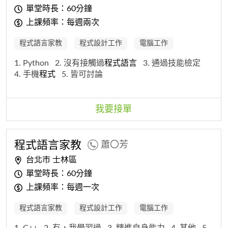
單堂時長：60分鐘
上課頻率：每週兩次
程式語言家教
程式設計工作
電腦工作
1. Python
2. 沒有接觸過
程式
語
言
3. 通過技能檢定
4. 手機
程式
5. 皆可討論
我要接單
程式
語
言
家教
蕭〇芳
台北市 士林區
單堂時長：60分鐘
上課頻率：每週一次
程式語言家教
程式設計工作
電腦工作
1. C++
2. 有，我學習過
3. 精進自身能力
4. 其他
5.