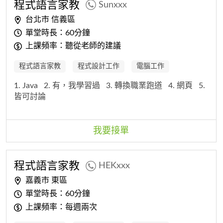
程式
語
言
家教
Sunxxx
台北市 信義區
單堂時長：60分鐘
上課頻率：聽從老師的建議
程式語言家教
程式設計工作
電腦工作
1. Java
2. 有，我學習過
3. 轉換職業跑道
4. 網頁
5.
皆可討論
我要接單
程式
語
言
家教
HEKxxx
嘉義市 東區
單堂時長：60分鐘
上課頻率：每週兩次