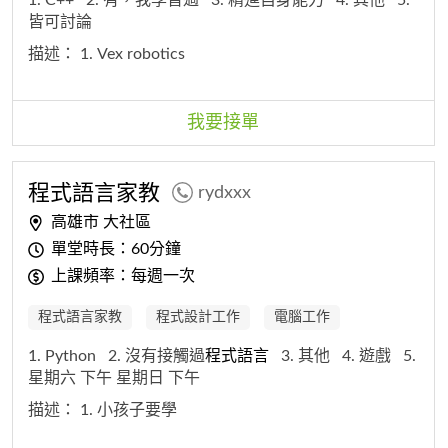
皆可討論
描述：
1. Vex robotics
我要接單
程式
語
言
家教
rydxxx
高雄市 大社區
單堂時長：60分鐘
上課頻率：每週一次
程式語言家教
程式設計工作
電腦工作
1. Python
2. 沒有接觸過
程式
語
言
3. 其他
4. 遊戲
5.
星期六 下午 星期日 下午
描述：
1. 小孩子要學