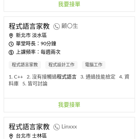
我要接單
程式
語
言
家教
顧〇生
新北市 淡水區
單堂時長：90分鐘
上課頻率：每週兩次
程式語言家教
程式設計工作
電腦工作
1. C++
2. 沒有接觸過
程式
語
言
3. 通過技能檢定
4. 資
料庫
5. 皆可討論
我要接單
程式
語
言
家教
Linxxx
台北市 士林區