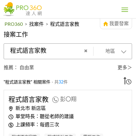
Toggle
navig
我要發案
PRO360
>
找案件
>
程式語言家教
接案工作
程式語言家教
地區
推薦：
自由業
更多＞
"程式語言家教" 相關案件
- 共
32
件
程式
語
言
家教
彭〇翔
新北市 新店區
單堂時長：聽從老師的建議
上課頻率：每週三次