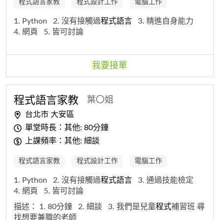
程式語言家教
程式設計工作
電腦工作
1. Python
2. 沒有接觸過
程式
語
言
3. 精進自身能力
4. 網頁
5. 皆可討論
我要接單
程式
語
言
家教
葉〇姐
台北市 大安區
單堂時長：其他: 80分鐘
上課頻率：其他: 細談
程式語言家教
程式設計工作
電腦工作
1. Python
2. 沒有接觸過
程式
語
言
3. 通過技能檢定
4. 網頁
5. 皆可討論
描述：
1. 80分鐘
2. 細談
3. 我們是兒童
程式
補習班 尋
找想要兼職的老師