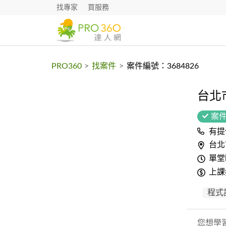
找專家
買服務
PRO360
>
找案件
>
案件編號：3684826
台北
案
有提
台北
單堂
上課
程式
您想學