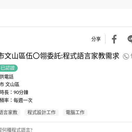
分享
市文山區伍〇翎委託:程式語言家教需求
件已認證
供電話
市 文山區
時長：90分鐘
頻率：每週一次
語言家教
程式設計工作
電腦工作
習何種程式語言?