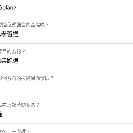
olang
習過程式語言的基礎嗎？
我學習過
習目的為何？
職業跑道
哪個方向的技術層面發展？
每次上課時間多長？
鐘
多久上一次課？