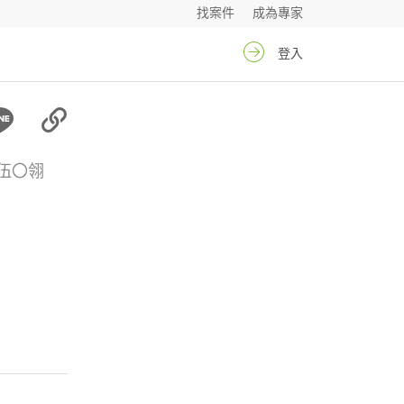
找案件
成為專家
登入
伍〇翎