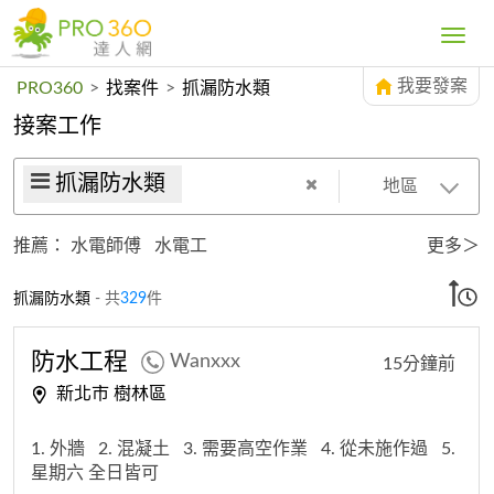
Toggle
navig
我要發案
PRO360
>
找案件
>
抓漏防水類
接案工作
抓漏防水類
地區
推薦：
水電師傅
水電工
更多＞
抓漏防水類
- 共
329
件
防水工程
Wanxxx
15分鐘前
新北市 樹林區
1. 外牆
2. 混凝土
3. 需要高空作業
4. 從未施作過
5.
星期六 全日皆可