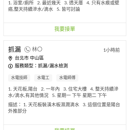
1. 浴室/廁所
2. 最近幾天
3. 透天厝
4. 只有水痕或壁
癌,整天持續滲水/滴水
5. 皆可討論
我要接單
抓漏
林〇
1小時前
台北市 中山區
服務類型：抓漏/漏水檢測
水電技師
水電工
水電師傅
1. 天花板,陽台
2. 一年內
3. 住宅大樓
4. 整天持續滲
水/滴水,有其他情況
5. 星期一 下午 星期二 下午
描述：
1. 天花板裝潢木板濕潤滴水
3. 這個位置是陽台
外推部分