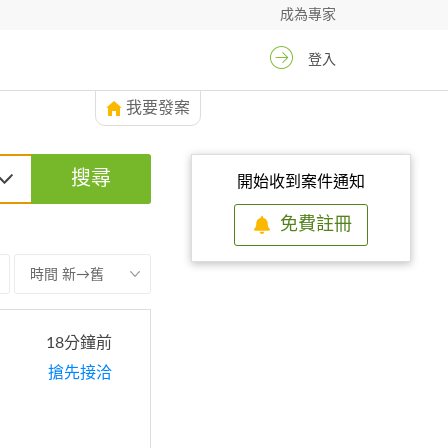
成為專家
登入
我要發案
搜尋
開始收到案件通知
免費註冊
時間 新→舊
18分鐘前
搶先接洽