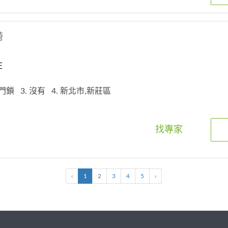
綺
在
大門鎖
3. 沒有
4. 新北市,新莊區
找專家
‹
1
2
3
4
5
›