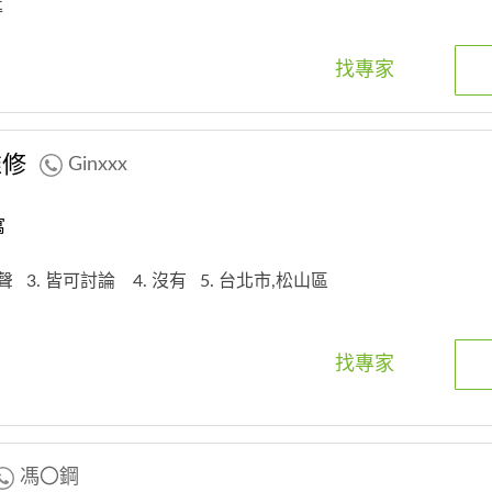
匙
找專家
維修
Ginxxx
寓
無聲
3. 皆可討論
4. 沒有
5. 台北市,松山區
找專家
馮〇鋼