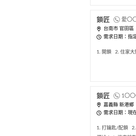
鎖匠
愛〇
台南市 官田區
需求日期：指
1. 開鎖
2. 住家
鎖匠
1〇
嘉義縣 新港鄉
需求日期：現
1. 打鑰匙/配鎖
2