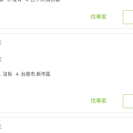
找專家
生
在
3. 沒有
4. 台南市,新市區
找專家
生