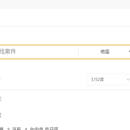
地區
件
1/52頁
生
在
門鎖
3. 沒有
4. 台中市,烏日區