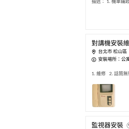
描述：
1. 機車鑰
對講機安裝
台北市 松山區
安裝場所：公
1. 維修
2. 話筒
監視器安裝