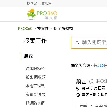
找專家
買服務
PRO360
>
找案件
>
保全防盜類
接案工作
居家
保全防盜類
- 共
516
清潔服務類
搬家 回收類
鎖匠
張〇
水電工程類
台中市 烏日區
家電 燈具類
需求日期：現
抓漏防水類
1. 開鎖
2. 汽車