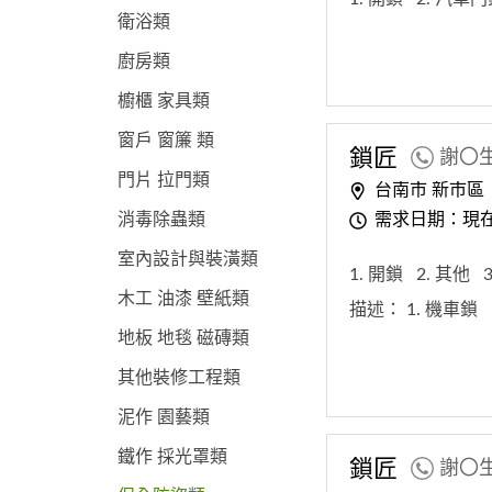
衛浴類
廚房類
櫥櫃 家具類
窗戶 窗簾 類
鎖匠
謝〇
門片 拉門類
台南市 新市區
需求日期：現
消毒除蟲類
室內設計與裝潢類
1. 開鎖
2. 其他
木工 油漆 壁紙類
描述：
1. 機車鎖
地板 地毯 磁磚類
其他裝修工程類
泥作 園藝類
鐵作 採光罩類
鎖匠
謝〇