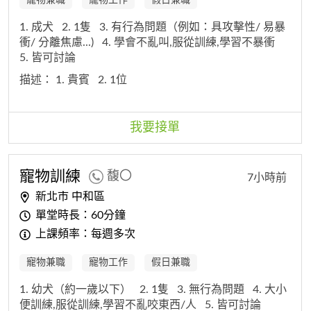
寵物兼職
寵物工作
假日兼職
1. 成犬
2. 1隻
3. 有行為問題（例如：具攻擊性/ 易暴
衝/ 分離焦慮...)
4. 學會不亂叫,服從訓練,學習不暴衝
5. 皆可討論
描述：
1. 貴賓
2. 1位
我要接單
寵物訓練
馥〇
7小時前
新北市 中和區
單堂時長：60分鐘
上課頻率：每週多次
寵物兼職
寵物工作
假日兼職
1. 幼犬（約一歲以下）
2. 1隻
3. 無行為問題
4. 大小
便訓練,服從訓練,學習不亂咬東西/人
5. 皆可討論