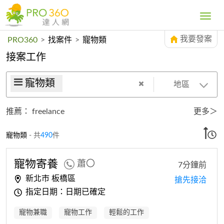
Toggle
navig
我要發案
PRO360
>
找案件
>
寵物類
接案工作
寵物類
地區
推薦：
freelance
更多＞
寵物類
- 共
490
件
寵物寄養
蕭〇
7分鐘前
新北市 板橋區
搶先接洽
指定日期：日期已確定
寵物兼職
寵物工作
輕鬆的工作