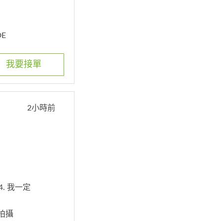
DE
我要接單
2小時前
4. 我一定
物拍攝