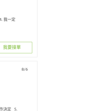
4. 我一定
我要接單
8/6
刻作決定
5.