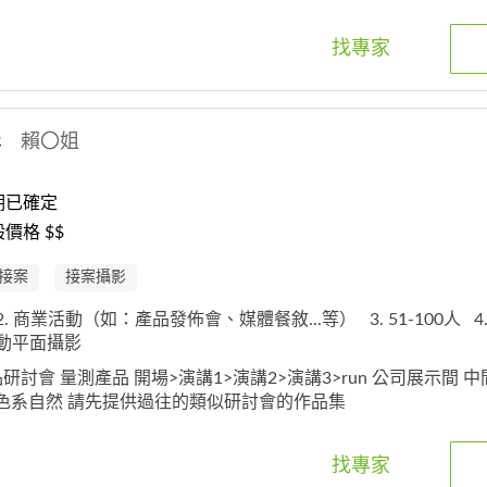
找專家
影
賴〇姐
期已確定
價格 $$
接案
接案攝影
2. 商業活動（如：產品發佈會、媒體餐敘...等）
3. 51-100人
4
 活動平面攝影
品研討會 量測產品 開場>演講1>演講2>演講3>run 公司展示間 中間
) 色系自然 請先提供過往的類似研討會的作品集
找專家