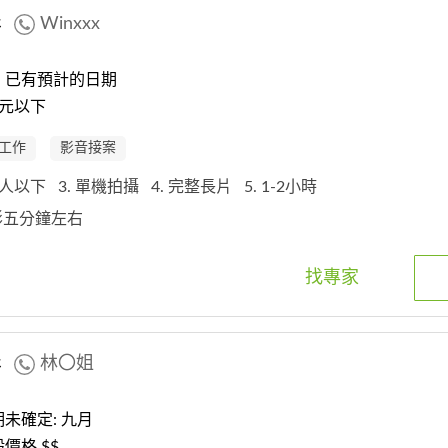
影
Winxxx
：已有預計的日期
元以下
工作
影音接案
50人以下
3. 單機拍攝
4. 完整長片
5. 1-2小時
錄影五分鐘左右
找專家
影
林〇姐
未確定: 九月
價格 $$