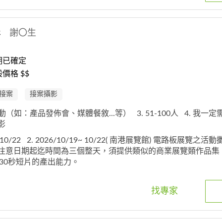
影
謝〇生
期已確定
價格 $$
接案
接案攝影
活動（如：產品發佈會、媒體餐敘...等）
3. 51-100人
4. 我一
攝影
~ 10/22
2. 2026/10/19~ 10/22( 南港展覽館) 電路板展覽之
. 注意日期起迄時間為三個整天，須提供類似的商業展覽類作品集
30秒短片的產出能力。
找專家