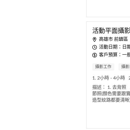
活動平面攝
高雄市 前鎮區
活動日期：日期
客戶預算：一般
攝影工作
攝影
1. 2小時 - 4小時
描述：
1. 去背照
節照(顏色需要跟實
造型紋路都要清晰