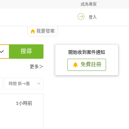
成為專家
登入
我要發案
搜尋
開始收到案件通知
免費註冊
更多＞
時間 新→舊
1小時前