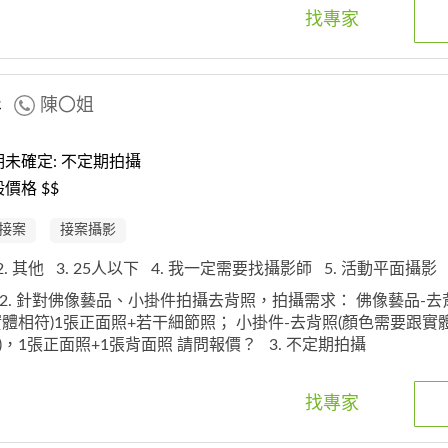
找專家
影
陳〇姐
未確定: 不定期拍攝
價格 $$
接案
接案攝影
2. 其他
3. 25人以下
4. 我一定需要找攝影師
5. 活動平面攝影
2. 針對佛像藝品、小掛件拍攝去背照，拍攝需求： 佛像藝品-去
體相符)1張正面照+若干細節照； 小掛件-去背照(顏色需要跟實
)，1張正面照+1張背面照 請問報價？
3. 不定期拍攝
找專家