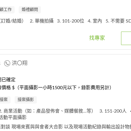
顧工作
婚禮顧問
 （訂婚/結婚）
2. 單機拍攝
3. 101-200位
4. 室內
5. 不需要 S
找專家
影
洪〇翔
期已確定
價格 $（平面攝影一小時1500元以下，錄影費用另計）
接案
接案攝影
2. 商業活動（如：產品發佈會、媒體餐敘...等）
3. 151-200人
. 活動平面攝影
講座對談 現場來賓與與會者大合影 以及現場活動紀錄與輸出設計