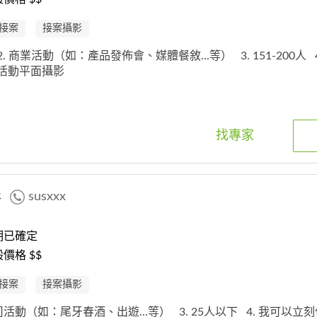
接案
接案攝影
2. 商業活動（如：產品發佈會、媒體餐敘...等）
3. 151-200人
. 活動平面攝影
找專家
影
susxxx
期已確定
價格 $$
接案
接案攝影
公司活動（如：尾牙春酒、出遊...等）
3. 25人以下
4. 我可以立