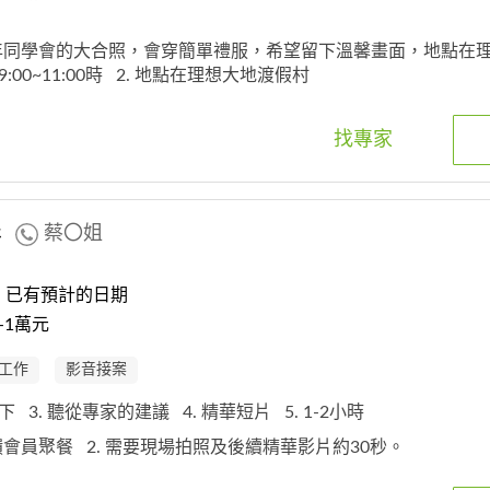
周年同學會的大合照，會穿簡單禮服，希望留下溫馨畫面，地點在
00~11:00時
2. 地點在理想大地渡假村
找專家
影
蔡〇姐
：已有預計的日期
-1萬元
工作
影音接案
以下
3. 聽從專家的建議
4. 精華短片
5. 1-2小時
回饋會員聚餐
2. 需要現場拍照及後續精華影片約30秒。