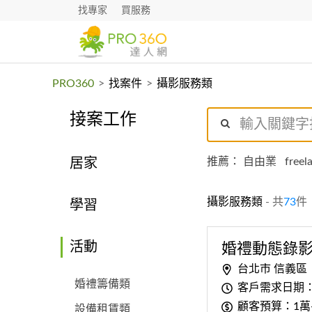
找專家
買服務
PRO360
>
找案件
>
攝影服務類
接案工作
推薦：
自由業
freel
居家
攝影服務類
- 共
73
件
學習
活動
婚禮動態錄
台北市 信義區
婚禮籌備類
客戶需求日期
顧客預算：1萬
設備租賃類