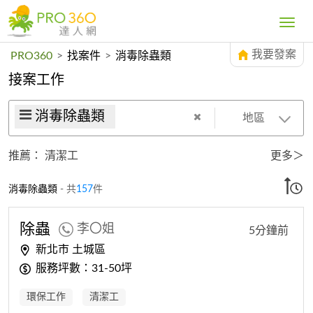
Toggle
navig
我要發案
PRO360
>
找案件
>
消毒除蟲類
接案工作
消毒除蟲類
地區
推薦：
清潔工
更多＞
消毒除蟲類
- 共
157
件
除蟲
李〇姐
5分鐘前
新北市 土城區
服務坪數：31-50坪
環保工作
清潔工