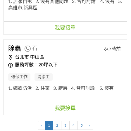
1. 居家自宅
2. 沒有其他問題
3. 皆可討論
4. 沒有
5.
高雄市,新興區
我要接單
除蟲
石
6小時前
台北市 中山區
服務坪數：20坪以下
環保工作
清潔工
1. 蟑螂防治
2. 住家
3. 廚房
4. 皆可討論
5. 沒有
我要接單
‹
1
2
3
4
5
›