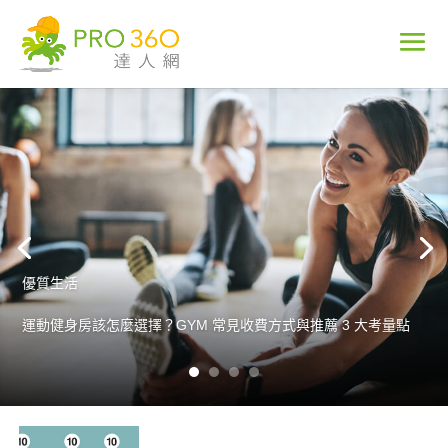
優質生活
專家訪談
運動健身房該怎麼選擇？GYM 常見收費方式與推薦 3 大考量點
從破百的大胖子華麗轉身成為健身教練，行銷專家李承學斜槓橫
跨雙領域