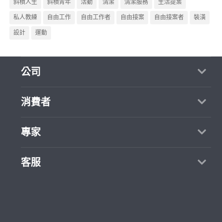
斜槓人生
斜槓青年
活動
清潔
清潔服務
生活提案
私人教練
自由工作
自由工作者
自由接案
自由接案者
裝潢
設計
運動
公司
關於我們
消費者
媒體報導
買服務
專家
部落格
如何找專家
加入我們
找案件
客服
熱門服務
合作提案
成為專家
所有服務
客服中心
聯絡我們
如何接案
價格行情
使用條款
專家指南