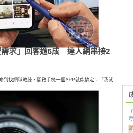
需求」回客逾6成 達人網串接2
修到找網球教練，開啟手機一個APP就能搞定。「我就
「
彎