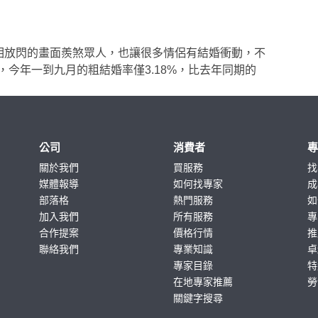
互相放閃的畫面羨煞眾人，也讓很多情侶有結婚衝動，不
今年一到九月的粗結婚率僅3.18%，比去年同期的
公司
消費者
關於我們
買服務
找
媒體報導
如何找專家
成
部落格
熱門服務
如
加入我們
所有服務
專
合作提案
價格行情
推
聯絡我們
專業知識
卓
專家目錄
特
在地專家推薦
勞
關鍵字搜尋