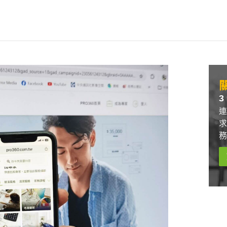
關
3
連
求
務