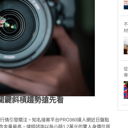
不
材
從
專
 關鍵斜槓趨勢搶先看
行情引發關注。知名接案平台PRO360達人網近日盤點
金量最高，律師諮詢以每小時1.2萬元的驚人身價位居