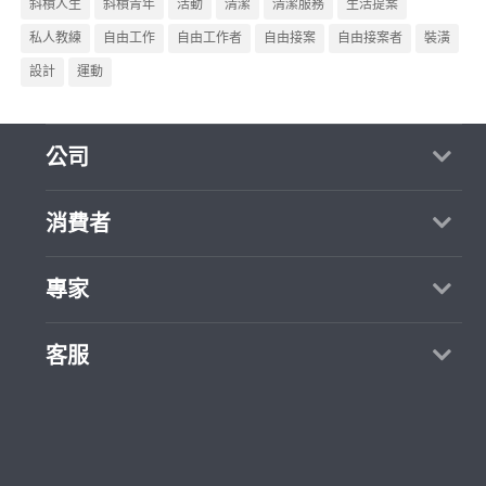
斜槓人生
斜槓青年
活動
清潔
清潔服務
生活提案
私人教練
自由工作
自由工作者
自由接案
自由接案者
裝潢
設計
運動
公司
關於我們
消費者
媒體報導
買服務
專家
部落格
如何找專家
加入我們
找案件
客服
熱門服務
合作提案
成為專家
所有服務
客服中心
聯絡我們
如何接案
價格行情
使用條款
專家指南