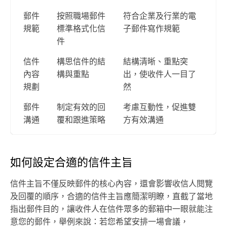
郵件
按照職場郵件
符合企業及行業的電
規範
標準格式化信
子郵件寫作規範
件
信件
構思信件的結
結構清晰、重點突
內容
構與重點
出，使收件人一目了
規劃
然
郵件
制定有效的回
考慮互動性，促進雙
溝通
覆和跟進策略
方有效溝通
如何設定合適的信件主旨
信件主旨不僅反映郵件的核心內容，還會影響收信人閱覽
及回覆的順序，合適的信件主旨應簡潔明瞭，直截了當地
指出郵件目的，讓收件人在信件眾多的郵箱中一眼就能注
意您的郵件，舉例來說：若您希望安排一場會議，