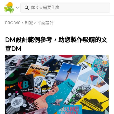
PRO360
>
知識
>
平面設計
DM設計範例參考，助您製作吸睛的文
宣DM