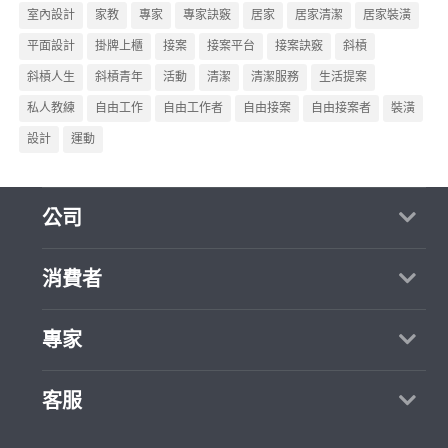
室內設計
家教
專家
專家訣竅
居家
居家清潔
居家裝潢
平面設計
掛牌上櫃
接案
接案平台
接案訣竅
斜槓
斜槓人生
斜槓青年
活動
清潔
清潔服務
生活提案
私人教練
自由工作
自由工作者
自由接案
自由接案者
裝潢
設計
運動
公司
關於我們
消費者
媒體報導
買服務
專家
部落格
如何找專家
加入我們
找案件
客服
熱門服務
合作提案
成為專家
所有服務