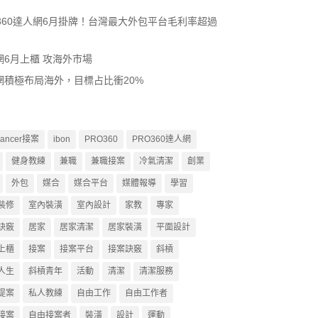
O360達人網6月掛牌！台灣最大外包平台毛利率超過
網6月上櫃 攻海外市場
網積極布局海外，目標占比衝20%
lancer接案
ibon
PRO360
PRO360達人網
健身教練
兼職
兼職接案
冷氣清潔
創業
外包
媒合
媒合平台
媒體報導
學習
裝修
室內裝潢
室內設計
家教
專家
訣竅
居家
居家清潔
居家裝潢
平面設計
上櫃
接案
接案平台
接案訣竅
斜槓
人生
斜槓青年
活動
清潔
清潔服務
提案
私人教練
自由工作
自由工作者
接案
自由接案者
裝潢
設計
運動