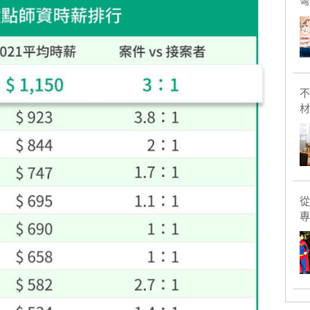
彎
不
材
從
專