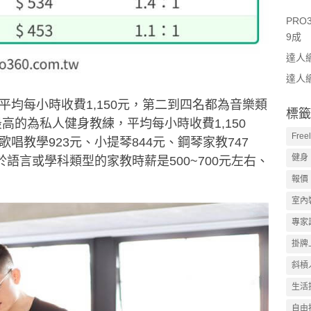
PR
9成
達人
達人
均每小時收費1,150元，第二到四名都為音樂類
標籤
高的為私人健身教練，平均每小時收費1,150
Free
唱教學923元、小提琴844元、鋼琴家教747
健身
語言或學科類型的家教時薪是500~700元左右、
報價
室內
專家
掛牌
斜槓
生活
自由