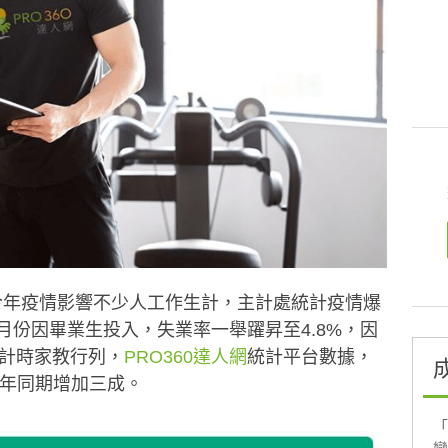
今年疫情影響不少人工作生計，主計處統計疫情爆
６月份因畢業生投入，失業率一舉躍昇至4.8%，因
計時家教行列，
PRO360達人網
統計平台數據，
去年同期增加三成。
「