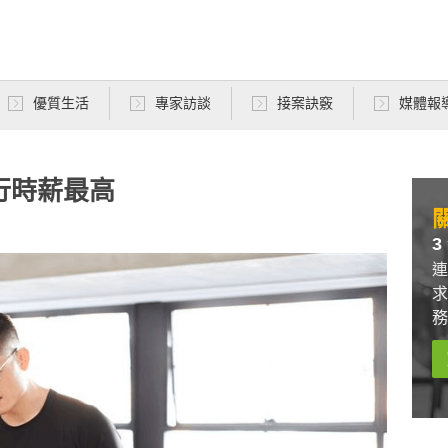
優質生活
專家訪談
接案訣竅
媒體報
行時薪最高
關
3
連
求
務