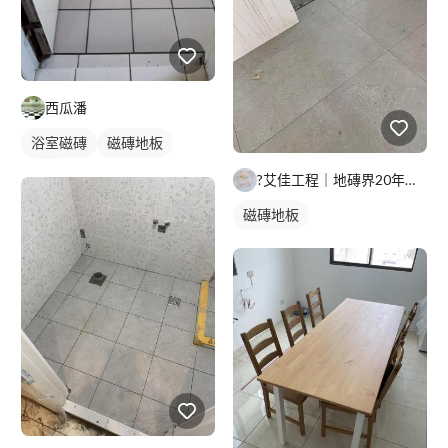
西瓜潘
浴室磁磚
磁磚地板
磁磚
?艾佳工程｜地磚界20年經驗｜北北基桃 資深師傅 專業施工/
磁磚地板