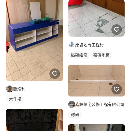
原城地磚工程行
磁磚維修
磁磚地板
簡煥利
木作櫃
鑫輝築宅裝修工程有限公司
磁磚