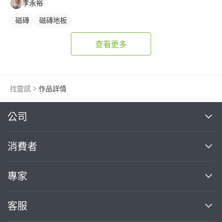
李永裕
磁磚
磁磚地板
查看更多
找靈感
作品詳情
繼續完成
公司
關於我們
消費者
找專家(0)
買服務(0)
媒體報導
買服務
專家
部落格
如何使用PRO360
加入我們
案件中心
客服
熱門服務
投資人關係
成為專家