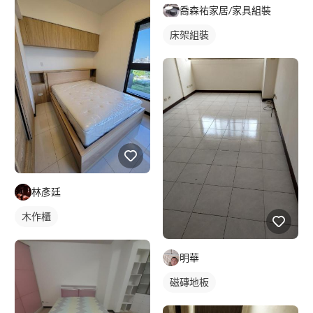
喬森祐家居/家具組裝
床架組裝
林彥廷
木作櫃
明華
磁磚地板