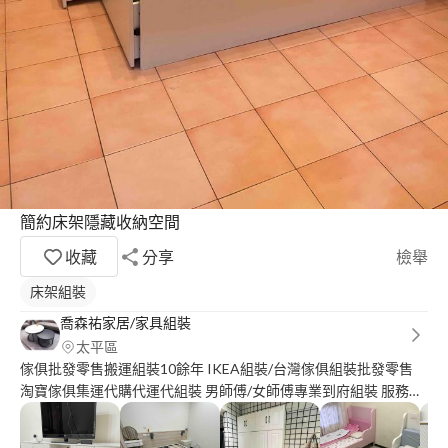
簡約床架隱藏收納空間
收藏
分享
檢舉
床架組裝
喬森祐家居/家具組裝
太平區
傢俱批發零售搬運組裝10餘年 IKEA組裝/台灣傢俱組裝批發零售
淘寶傢俱集運代購代運代組裝 男師傅/女師傅專業到府組裝 服務地
區：桃竹苗、彰中投、雲嘉 很高興為您服務、歡迎詢問價格都可
談 請提供產品照片與尺寸、組裝預算