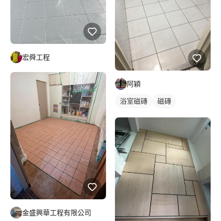
宏舜工程
阿穎
浴室磁磚
磁磚
金盛興華工程有限公司