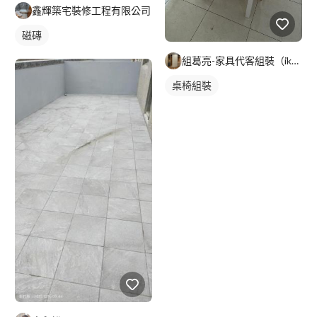
鑫輝築宅裝修工程有限公司
磁磚
組葛亮-家具代客組裝（ikea、淘寶）
桌椅組裝