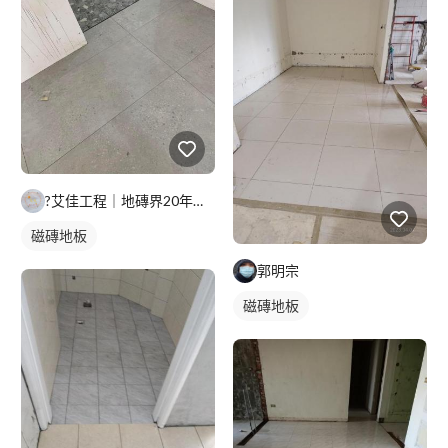
?艾佳工程｜地磚界20年經驗｜北北基桃 資深師傅 專業施工/
磁磚地板
郭明宗
磁磚地板