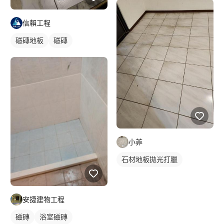
信賴工程
磁磚地板
磁磚
小菲
石材地板拋光打臘
安捷建物工程
磁磚
浴室磁磚