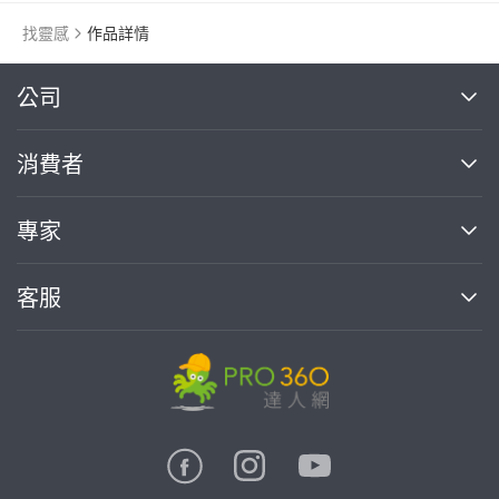
找靈感
作品詳情
繼續完成
公司
關於我們
消費者
找專家(0)
買服務(0)
媒體報導
買服務
專家
部落格
如何使用PRO360
加入我們
案件中心
客服
熱門服務
投資人關係
成為專家
所有服務
客服中心
合作提案
如何接案
價格行情
使用條款
聯絡我們
專家指南
專家目錄
信任與保障
推廣服務
在地專家推薦
隱私權政策