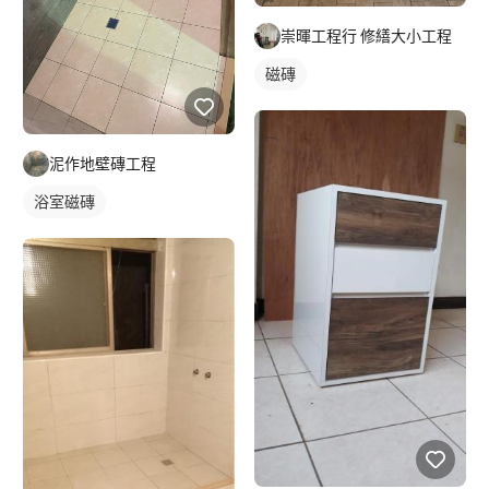
崇暉工程行 修繕大小工程
磁磚
泥作地壁磚工程
浴室磁磚