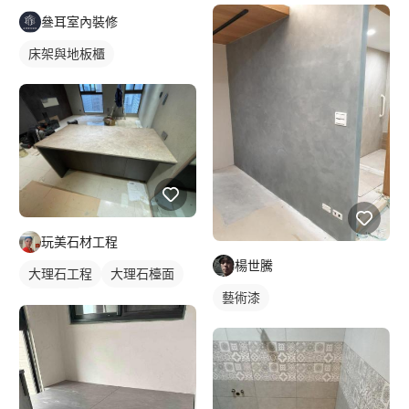
叄耳室內裝修
床架與地板櫃
玩美石材工程
楊世騰
大理石工程
大理石檯面
藝術漆
石材地板