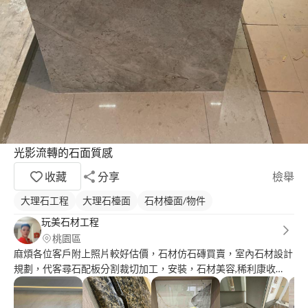
光影流轉的石面質感
收藏
分享
檢舉
大理石工程
大理石檯面
石材檯面/物件
玩美石材工程
桃園區
麻煩各位客戶附上照片較好估價，石材仿石磚買賣，室內石材設計
規劃，代客尋石配板分割裁切加工，安裝，石材美容,稀利康收
尾，協助驗屋，安檢健診，瓷磚美容，瓷磚安裝，瓷磚買賣