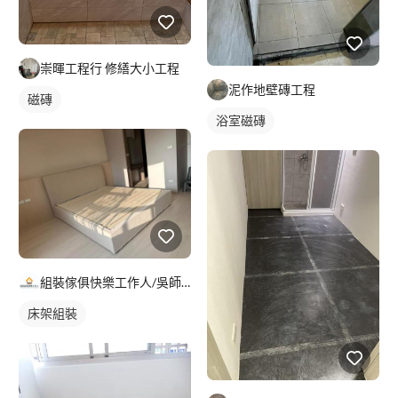
崇暉工程行 修繕大小工程
泥作地壁磚工程
磁磚
浴室磁磚
組裝傢俱快樂工作人/吳師傅
床架組裝