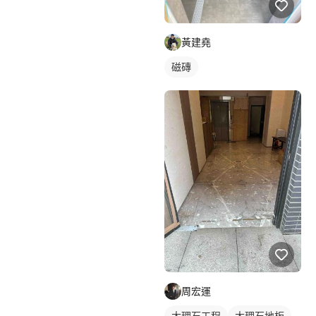
黃建堯
磁磚
周宏運
大理石工程
大理石地板