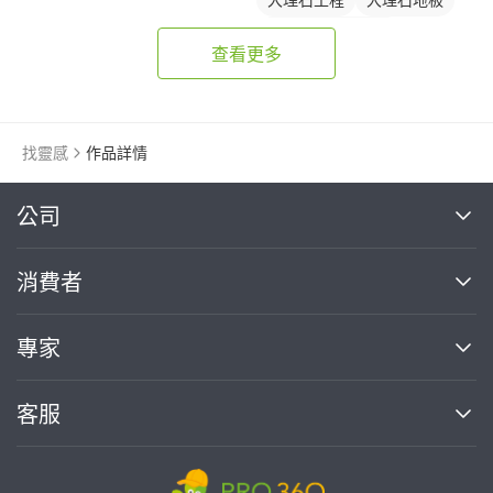
石材地板拋光打臘
查看更多
石材地板
找靈感
作品詳情
繼續完成
公司
關於我們
消費者
找專家(0)
買服務(0)
媒體報導
買服務
專家
部落格
如何使用PRO360
加入我們
案件中心
客服
熱門服務
投資人關係
成為專家
所有服務
客服中心
合作提案
如何接案