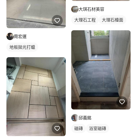
大琪石材美容
大理石工程
大理石檯面
石材檯面/物件
周宏運
地板拋光打蠟
邱義銘
磁磚
浴室磁磚