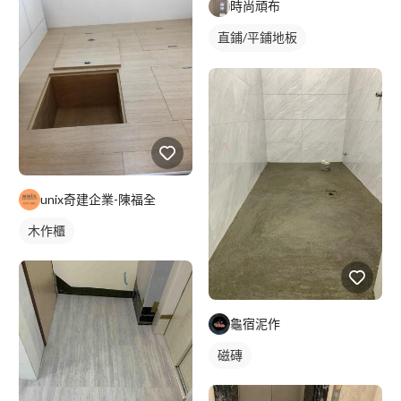
時尚頑布
直鋪/平鋪地板
塑膠地板成品
unix奇建企業-陳福全
木作櫃
龜宿泥作
磁磚