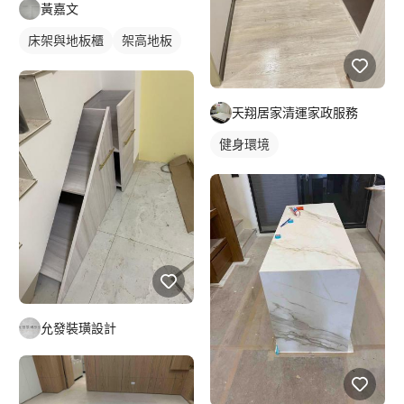
黃嘉文
床架與地板櫃
架高地板
天翔居家清運家政服務
健身環境
允發裝璜設計