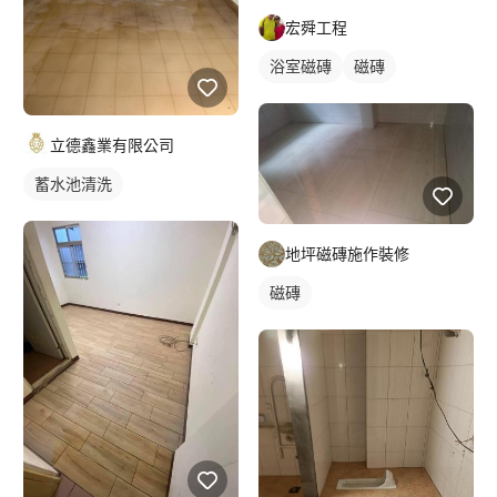
宏舜工程
浴室磁磚
磁磚
立德鑫業有限公司
蓄水池清洗
地坪磁磚施作裝修
磁磚