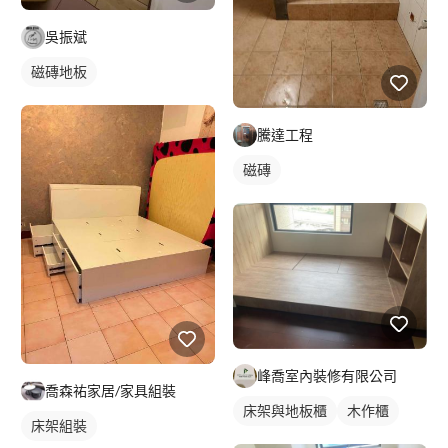
吳振斌
磁磚地板
騰達工程
磁磚
峰喬室內裝修有限公司
喬森祐家居/家具組裝
床架與地板櫃
木作櫃
床架組裝