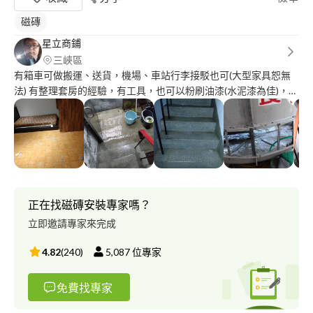
磁磚
星立商鋪
三峽區
有箱車可做搬運、送貨，機場、車站行李接駁也可(大型家具恕無
法) 有整理套房的經驗，有工具，也可以粉刷油漆(水泥漆為佳)，若
整理空房子我可以。有需要割草的話我也做過，以前當兵就割草的
冷氣、水塔、油煙機、洗衣機也有配合的人可以來做。
正在找磁磚安裝專家嗎？
立即邀請專家來完成
4.82
(
240
)
5,087
位專家
免費找專家