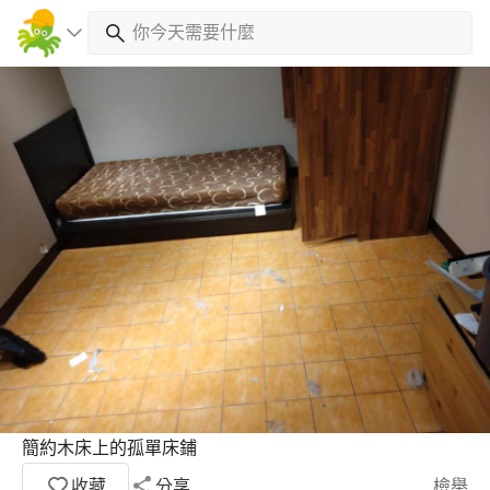
簡約木床上的孤單床鋪
收藏
分享
檢舉