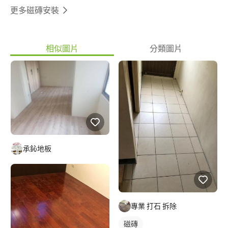
更多磁磚安裝
相似圖片
分類圖片
承鈊地板
專業 打石 拆除
磁磚