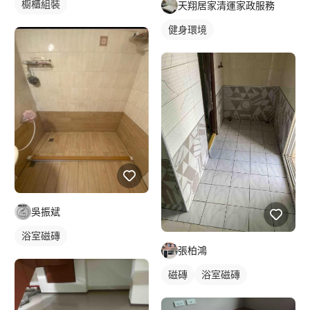
櫥櫃組裝
天翔居家清運家政服務
健身環境
吳振斌
浴室磁磚
張柏鴻
磁磚
浴室磁磚