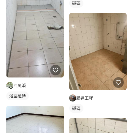
磁磚
西瓜潘
浴室磁磚
騰達工程
磁磚