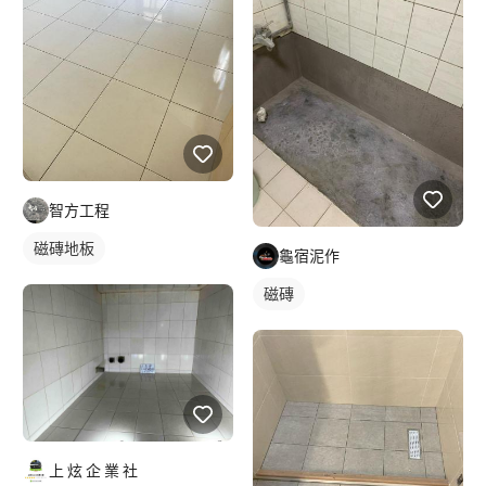
智方工程
磁磚地板
龜宿泥作
磁磚
上 炫 企 業 社