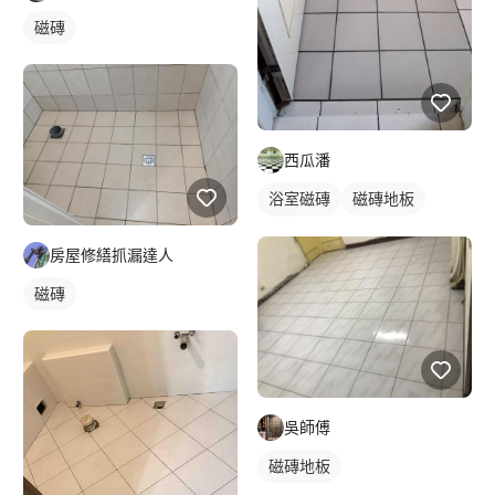
磁磚
西瓜潘
浴室磁磚
磁磚地板
磁磚
房屋修繕抓漏達人
磁磚
吳師傅
磁磚地板