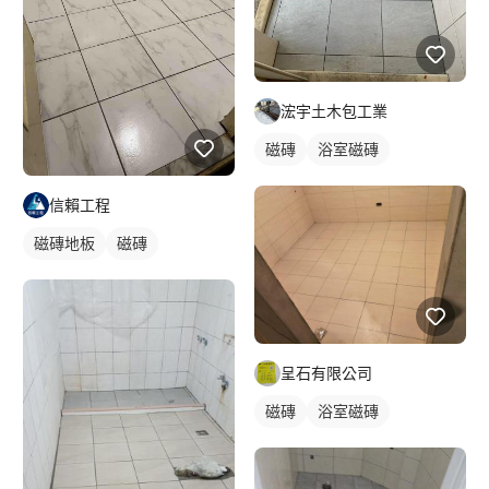
浤宇土木包工業
磁磚
浴室磁磚
信賴工程
磁磚地板
磁磚
呈石有限公司
磁磚
浴室磁磚