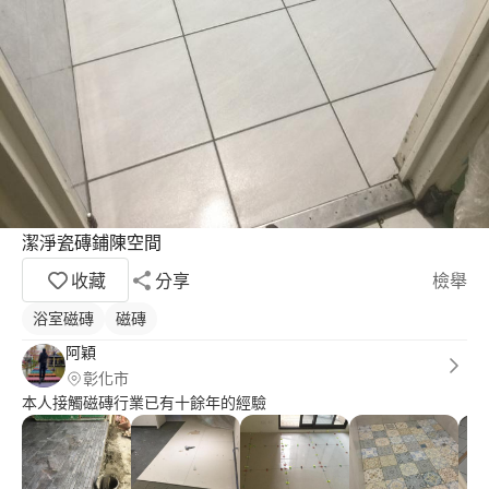
潔淨瓷磚鋪陳空間
收藏
分享
檢舉
浴室磁磚
磁磚
阿穎
彰化市
本人接觸磁磚行業已有十餘年的經驗