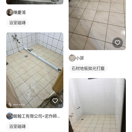
陳慶鴻
浴室磁磚
小菲
石材地板拋光打臘
銘翰工有限公司=泥作師傅=磁磚師傅=輕隔間師傅=無障礙新作
浴室磁磚