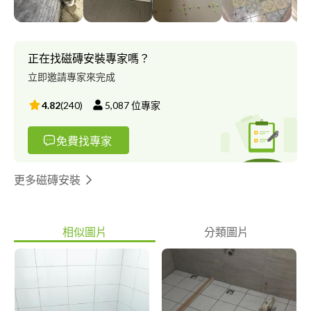
正在找磁磚安裝專家嗎？
立即邀請專家來完成
4.82
(
240
)
5,087
位專家
免費找專家
更多磁磚安裝
相似圖片
分類圖片