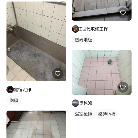
Z世代宅修工程
磁磚地板
龜宿泥作
磁磚
吳銘鴻
浴室磁磚
磁磚地板